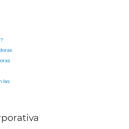
r?
adoras
doras
 las
rporativa