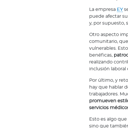
s
La empresa
EY
se
A
puede afectar su 
c
y, por supuesto, 
t
u
Otro aspecto impo
a
comunitario, que
l
vulnerables. Est
i
benéficas,
patro
z
realizando contr
a
inclusión laboral
c
Por último, y ret
i
hay que hablar d
o
trabajadores. Mu
n
promueven estilo
e
servicios médico
s
E
Esto es algo que 
n
sino que también