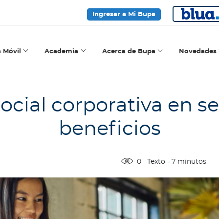
Ingresar a Mi Bupa
a Móvil
Academia
Acerca de Bupa
Novedades
cial corporativa en seg
beneficios
0
Texto
-
7
minutos