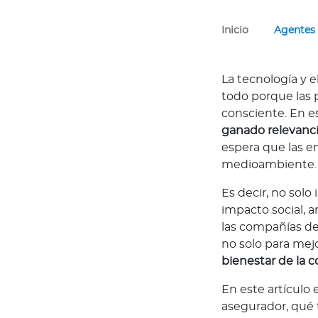
a
p
Inicio
Agentes
a
c
i
La tecnología y 
t
todo porque las
a
consciente. En e
c
ganado relevanci
i
espera que las e
o
medioambiente.
n
Es decir, no solo
e
impacto social, 
s
las compañías de
C
no solo para mej
ó
bienestar de la
d
i
En este artículo 
g
asegurador, qué 
o