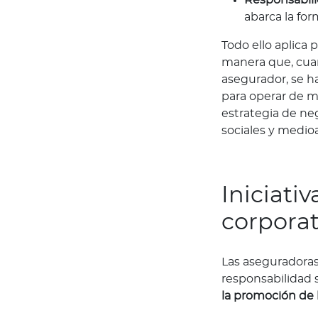
o
abarca la fo
m
Todo ello aplica 
o
manera que, cuan
s
asegurador, se 
?
para operar de m
C
estrategia de ne
o
sociales y medio
n
v
i
é
Iniciati
r
corporat
t
e
t
Las aseguradoras
e
responsabilidad 
e
la promoción de l
n