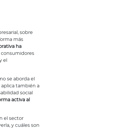
resarial, sobre
 forma más
orativa ha
os consumidores
 el
ómo se aborda el
 aplica también a
bilidad social
orma activa al
n el sector
rla, y cuáles son