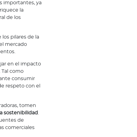
s importantes, ya
riquece la
al de los
los pilares de la
 el mercado
lentos.
ijar en el impacto
. Tal como
tante consumir
e respeto con el
uradoras, tomen
a sostenibilidad
.
fuentes de
as comerciales