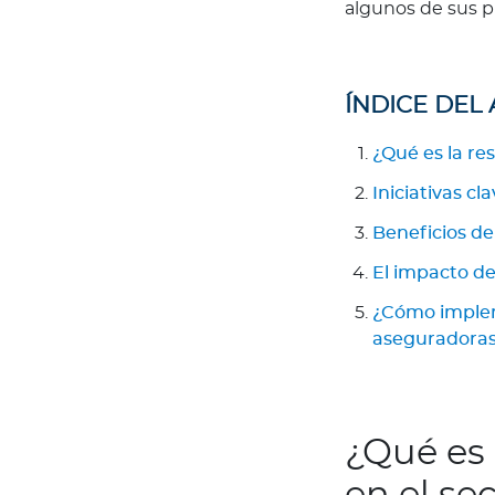
algunos de sus p
d
e
é
ÍNDICE DEL
t
i
¿Qué es la re
c
a
Iniciativas c
G
Beneficios de
u
í
El impacto de
a
¿Cómo impleme
d
aseguradora
e
v
e
n
¿Qué es 
t
a
en el se