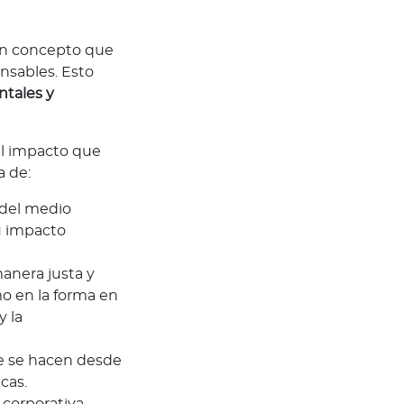
un concepto que
nsables. Esto
ntales y
 el impacto que
a de:
n del medio
u impacto
anera justa y
mo en la forma en
y la
ue se hacen desde
cas.
l corporativa