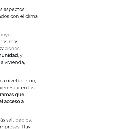
os aspectos
ados con el clima
apoyo
onas más
izaciones
omunidad
, y
a vivienda,
 a nivel interno,
ienestar en los
ramas que
l acceso a
más saludables,
 empresas. Hay