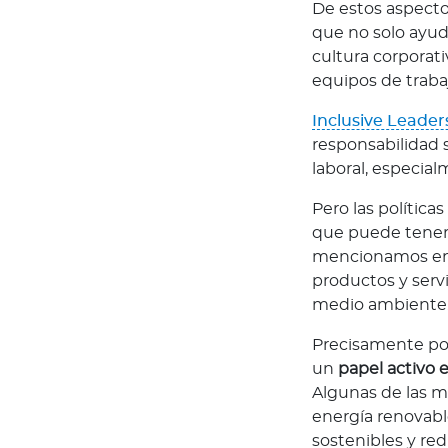
A
De estos aspectos
g
que no solo ayuda
e
cultura corporati
n
equipos de traba
t
Inclusive Leade
e
responsabilidad 
B
laboral, especial
u
p
Pero las política
a
que puede tener 
mencionamos en l
Novedades
productos y serv
N
medio ambiente
o
t
Precisamente por
i
un
papel activo e
c
Algunas de las m
i
energía renovabl
a
sostenibles y red