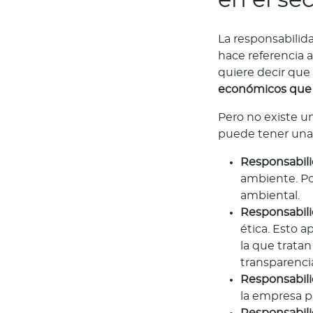
s
T
La responsabilida
u
hace referencia 
m
quiere decir qu
a
económicos que 
r
c
Pero no existe un
a
puede tener una 
Acerca de Bupa
Responsabil
¿
ambiente. Po
Q
ambiental.
u
Responsabili
i
ética. Esto a
é
la que tratan
n
transparencia
e
Responsabili
s
la empresa pa
s
Responsabili