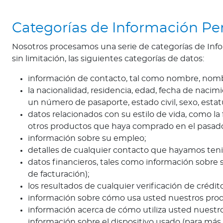
d
a
O
Categorías de Información P
p
Nosotros procesamos una serie de categorías de Inf
i
sin limitación, las siguientes categorías de datos:
n
i
información de contacto, tal como nombre, nombre
ó
la nacionalidad, residencia, edad, fecha de naci
n
un número de pasaporte, estado civil, sexo, estat
M
datos relacionados con su estilo de vida, como l
é
otros productos que haya comprado en el pasad
d
información sobre su empleo;
i
detalles de cualquier contacto que hayamos teni
c
datos financieros, tales como información sobre
a
de facturación);
N
los resultados de cualquier verificación de crédi
o
información sobre cómo usa usted nuestros produ
t
información acerca de cómo utiliza usted nuestros
i
información sobre el dispositivo usado (para más d