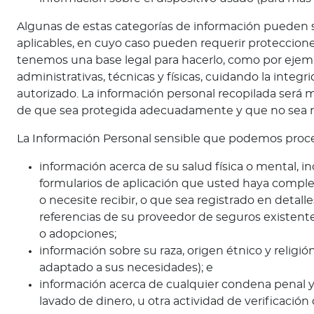
c
i
Algunas de estas categorías de información pueden s
a
aplicables, en cuyo caso pueden requerir protecciones
s
tenemos una base legal para hacerlo, como por ejemp
administrativas, técnicas y físicas, cuidando la integr
Bienestar Bupa
autorizado. La información personal recopilada será 
de que sea protegida adecuadamente y que no sea r
V
La Información Personal sensible que podemos proce
i
d
información acerca de su salud física o mental, 
a
formularios de aplicación que usted haya complet
s
o necesite recibir, o que sea registrado en detal
m
referencias de su proveedor de seguros existente
á
o adopciones;
s
información sobre su raza, origen étnico y relig
s
adaptado a sus necesidades); e
a
información acerca de cualquier condena penal y
l
lavado de dinero, u otra actividad de verificació
u