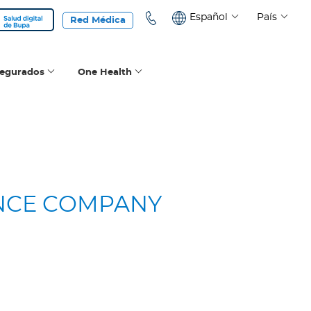
Español
País
Red Médica
segurados
One Health
ANCE COMPANY