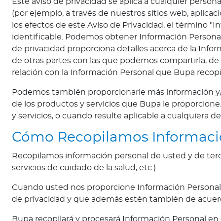
Este aviso de privacidad se aplica a cualquier perso
R
(por ejemplo, a través de nuestros sitios web, aplica
e
los efectos de este Aviso de Privacidad, el término "
p
identificable. Podemos obtener Información Personal
ú
de privacidad proporciona detalles acerca de la Info
b
de otras partes con las que podemos compartirla, d
l
relación con la Información Personal que Bupa recop
i
Podemos también proporcionarle más información y/o
c
de los productos y servicios que Bupa le proporcion
a
y servicios, o cuando resulte aplicable a cualquiera d
D
o
Cómo Recopilamos Informaci
m
i
Recopilamos información personal de usted y de ter
n
servicios de cuidado de la salud, etc.).
i
Cuando usted nos proporcione Información Personal a
c
de privacidad y que además estén también de acuerd
a
n
Bupa recopilará y procesará Información Personal en 