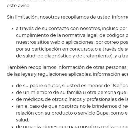
a
este aviso.
T
r
Sin limitación, nosotros recopilamos de usted Inform
i
a través de su contacto con nosotros, incluso p
n
cumplimiento de la normativa legal, de códigos de 
i
nuestros sitios web o aplicaciones, por correo pos
d
por su participación en concursos, o a través de 
a
de salud, de diagnóstico y de tratamiento), y a t
d
y
También recopilamos información de otras personas y
T
de las leyes y regulaciones aplicables, información ac
o
b
de su padre o tutor, si usted es menor de 18 años
a
de un miembro de su familia u otra persona que
g
de médicos, de otros clínicos y profesionales de la
o
(en el caso de que nosotros no le brindemos dire
relación con su producto o servicio Bupa, como e
Acerca de Bupa
salud;
¿
de organizaciones que para nosotros realizan enc