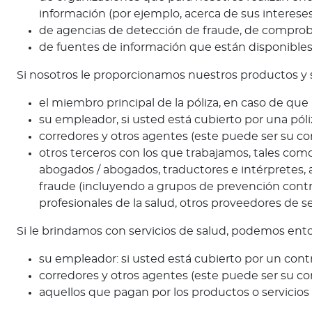
Q
información (por ejemplo, acerca de sus interese
u
de agencias de detección de fraude, de comproba
i
de fuentes de información que están disponibles 
é
Si nosotros le proporcionamos nuestros productos y 
n
e
el miembro principal de la póliza, en caso de que
s
su empleador, si usted está cubierto por una pól
s
corredores y otros agentes (este puede ser su cor
o
otros terceros con los que trabajamos, tales com
m
abogados / abogados, traductores e intérpretes, a
o
fraude (incluyendo a grupos de prevención contra
s
profesionales de la salud, otros proveedores de s
?
S
Si le brindamos con servicios de salud, podemos ent
e
su empleador: si usted está cubierto por un cont
g
corredores y otros agentes (este puede ser su corr
u
aquellos que pagan por los productos o servicios
n