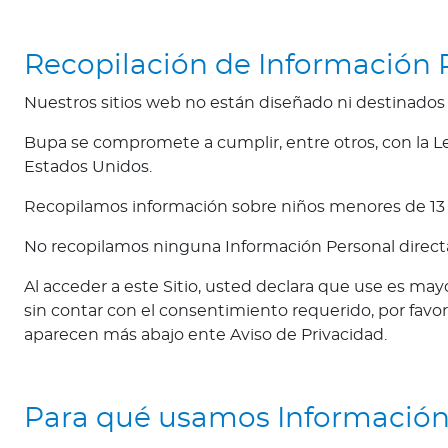
d
a
Recopilación de Información 
b
l
Nuestros sitios web no están diseñado ni destinados 
e
s
Bupa se compromete a cumplir, entre otros, con la Ley
Estados Unidos.
N
o
Recopilamos información sobre niños menores de 13 añ
t
a
No recopilamos ninguna Información Personal direc
s
Al acceder a este Sitio, usted declara que use es ma
d
sin contar con el consentimiento requerido, por fav
e
aparecen más abajo ente Aviso de Privacidad.
b
i
e
n
Para qué usamos Información
e