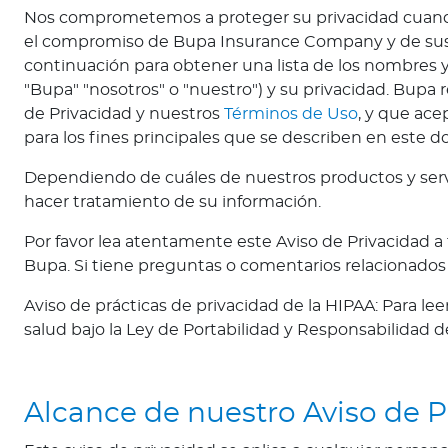
a
Nos comprometemos a proteger su privacidad cuando 
d
el compromiso de Bupa Insurance Company y de sus su
o
continuación para obtener una lista de los nombres 
r
"Bupa" "nosotros" o "nuestro") y su privacidad. Bupa re
G
de Privacidad y nuestros
Términos de Uso
, y que ace
u
para los fines principales que se describen en este 
a
t
Dependiendo de cuáles de nuestros productos y serv
e
hacer tratamiento de su información.
m
Por favor lea atentamente este Aviso de Privacidad a
a
Bupa. Si tiene preguntas o comentarios relacionados
l
a
Aviso de prácticas de privacidad de la HIPAA: Para l
P
salud bajo la Ley de Portabilidad y Responsabilidad d
a
n
a
Alcance de nuestro Aviso de P
m
á