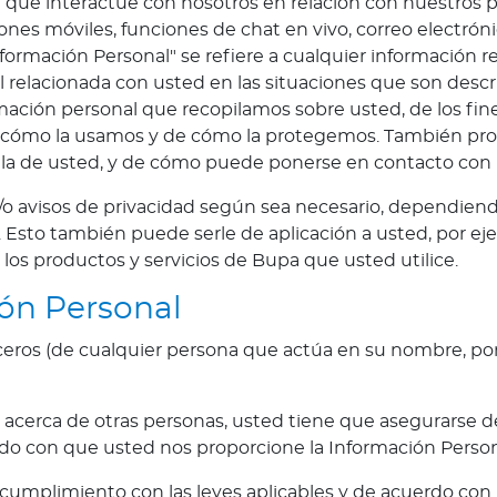
na que interactúe con nosotros en relación con nuestros 
ciones móviles, funciones de chat en vivo, correo electró
Información Personal" se refiere a cualquier información 
 relacionada con usted en las situaciones que son descr
rmación personal que recopilamos sobre usted, de los fin
e cómo la usamos y de cómo la protegemos. También pro
ila de usted, y de cómo puede ponerse en contacto con n
 avisos de privacidad según sea necesario, dependiend
e. Esto también puede serle de aplicación a usted, por 
e los productos y servicios de Bupa que usted utilice.
ón Personal
ceros (de cualquier persona que actúa en su nombre, po
cerca de otras personas, usted tiene que asegurarse de
o con que usted nos proporcione la Información Persona
cumplimiento con las leyes aplicables y de acuerdo con 