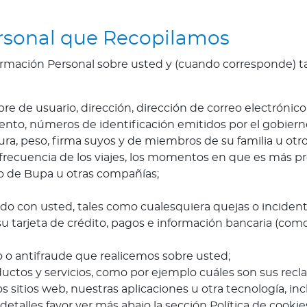
ersonal que Recopilamos
ormación Personal sobre usted y (cuando corresponde) 
 de usuario, dirección, dirección de correo electrónic
miento, números de identificación emitidos por el gobier
ura, peso, firma suyos y de miembros de su familia u otr
a frecuencia de los viajes, los momentos en que es más 
o de Bupa u otras compañías;
do con usted, tales como cualesquiera quejas o incident
 su tarjeta de crédito, pagos e información bancaria (c
to o antifraude que realicemos sobre usted;
ctos y servicios, como por ejemplo cuáles son sus recl
 sitios web, nuestras aplicaciones u otra tecnología, in
etalles favor ver más abajo la sección Política de cookies