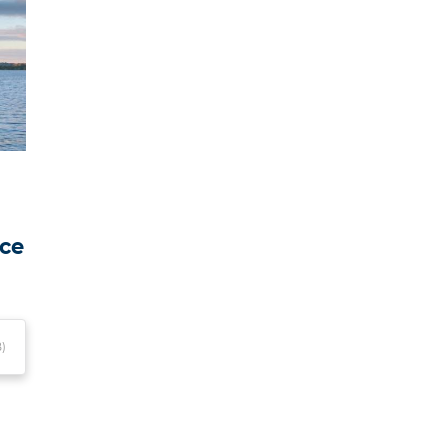
nce
)