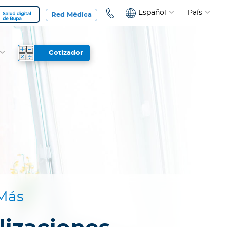
Español
País
Red Médica
Cotizador
Más