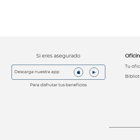
d
e
é
t
i
c
a
Si eres asegurado
Oficin
G
Tu ofic
u
Descarga nuestra app
í
Biblio
a
Para disfrutar tus beneficios
d
e
v
e
n
t
a