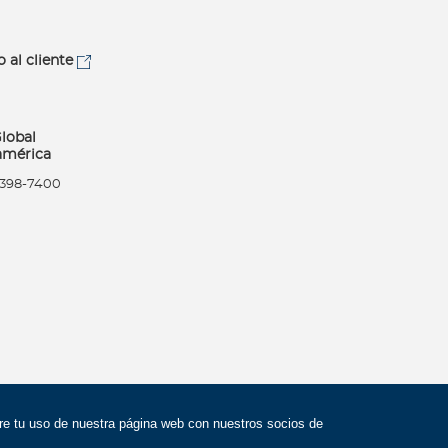
o al cliente
lobal
américa
) 398-7400
bre tu uso de nuestra página web con nuestros socios de
Síguenos