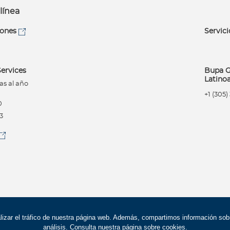
línea
iones
Servici
ervices
Bupa G
Latino
as al año
+1 (305
0
3
alizar el tráfico de nuestra página web. Además, compartimos información so
análisis. Consulta nuestra
página sobre cookies
.
Bupa Global 2026