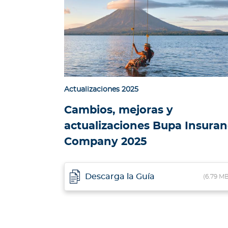
a
p
a
c
i
t
a
Actualizaciones 2025
c
i
Cambios, mejoras y
o
actualizaciones Bupa Insura
n
Company 2025
e
s
C
Descarga la Guía
(6.79 MB
ó
d
i
g
o