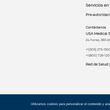
s
Servicios en 
T
Pre-autorizac
u
m
a
Contáctanos
r
USA Medical S
c
24 horas, 365 dí
a
+1(305) 275-150
Acerca de Bupa
+1(800) 726-120
¿
Red de Salud
Q
u
i
é
n
e
s
Política de privacidad
Términos de uso
Accesibilidad
Utilizamos cookies para personalizar el contenido y an
s
Mapa del Sitio
Trabaje con Bupa