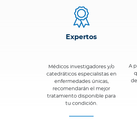
a
T
r
i
n
Expertos
i
d
a
d
A p
Médicos investigadores y/o
y
q
catedráticos especialistas en
T
de
enfermedades únicas,
o
recomendarán el mejor
b
tratamiento disponible para
a
tu condición.
g
o
Acerca de Bupa
¿