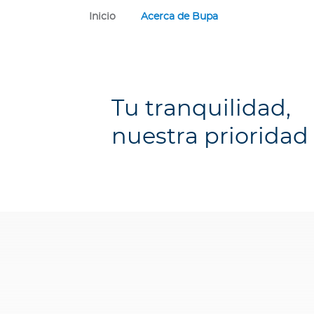
R
Inicio
Acerca de Bupa
e
p
ú
b
l
Tu tranquilidad,
i
nuestra prioridad
c
a
D
o
m
i
n
i
c
a
n