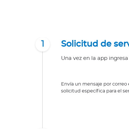
d
a
O
p
i
n
i
1
Solicitud de ser
ó
n
Una vez en la app ingresa
M
é
d
i
Envía un mensaje por correo 
c
solicitud específica para el se
a
N
o
t
i