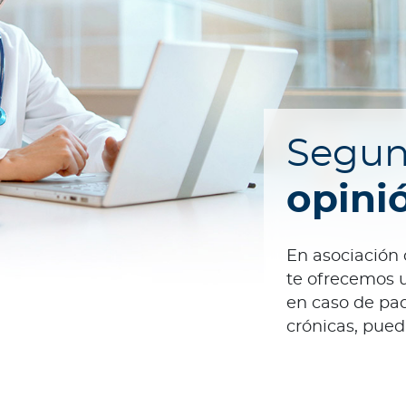
Segu
opini
En asociación 
te ofrecemos u
en caso de pa
crónicas, pued