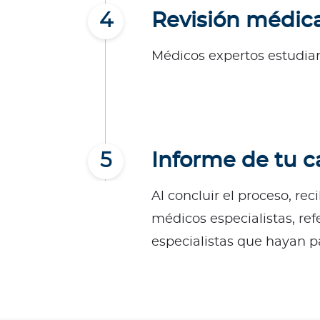
d
4
Revisión médic
a
b
Médicos expertos estudia
l
e
s
N
o
t
5
Informe de tu c
a
s
Al concluir el proceso, rec
d
médicos especialistas, ref
e
b
especialistas que hayan p
i
e
n
e