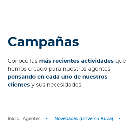
o
r
Ingresar a Mi Bupa
Campañas
Para Clientes
Para Agentes
Conoce las
más recientes actividades
que
hemos creado para nuestros agentes,
pensando en cada uno de nuestros
clientes
y sus necesidades.
Red de Salud
Contáctanos
Inicio
Agentes
Novedades (universo Bupa)