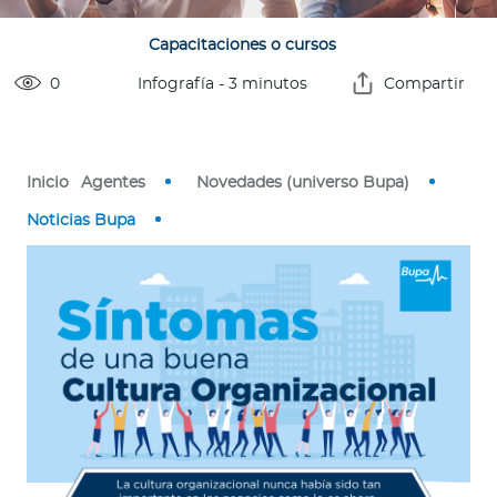
o
r
Capacitaciones o cursos
0
Infografía
-
3
minutos
Compartir
Ingresar a Mi Bupa
Para Clientes
Inicio
Agentes
Novedades (universo Bupa)
Para Agentes
Noticias Bupa
Red de Salud
Contáctanos