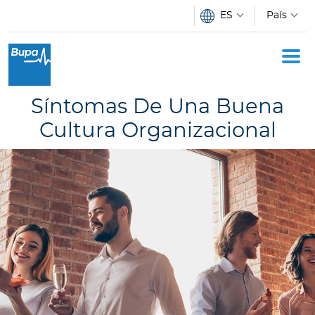
Pasar al contenido principal
ES
País
Oficina Móvil
Academia
Síntomas De Una Buena
Acerca de Bupa
Cultura Organizacional
Novedades
C
o
t
i
z
a
d