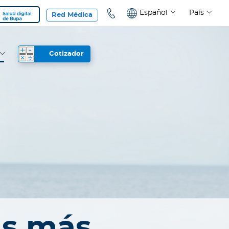
Español
País
Red Médica
Cotizador
as más