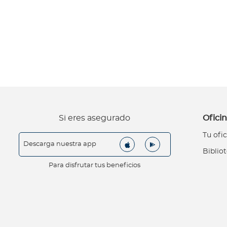
s
A
c
t
u
a
l
i
z
Si eres asegurado
Oficin
a
c
Tu ofic
i
Descarga nuestra app
Biblio
o
Para disfrutar tus beneficios
n
e
s
E
n