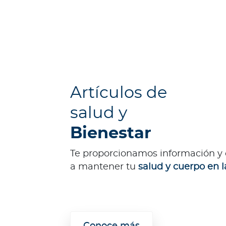
a
p
a
c
i
t
a
Artículos de
c
i
salud y
o
n
Bienestar
e
s
Te proporcionamos información y
C
a mantener tu
salud y cuerpo en l
ó
d
i
g
o