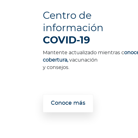
A
g
Centro de
e
n
información
t
COVID-19
e
B
Mantente actualizado mientras c
onoce
u
cobertura,
vacunación
p
y consejos.
a
Novedades
N
o
Conoce más
t
i
c
i
a