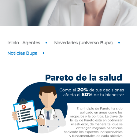
o
r
Ingresar a Mi Bupa
Inicio
Agentes
Novedades (universo Bupa)
Para Clientes
Noticias Bupa
Para Agentes
Red de Salud
Contáctanos