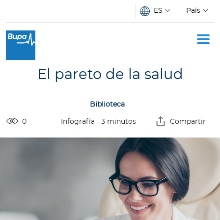
Pasar al contenido principal
ES
País
Oficina Móvil
Academia
El pareto de la salud
Acerca de Bupa
Biblioteca
Novedades
0
Infografía
-
3
minutos
Compartir
C
o
t
i
z
a
d