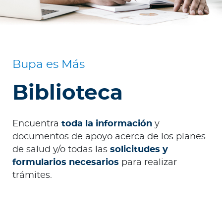
o
r
Ingresar a Mi Bupa
Bupa es Más
Para Clientes
Biblioteca
Para Agentes
Encuentra
toda la información
y
documentos de apoyo acerca de los planes
de salud y/o todas las
solicitudes y
formularios necesarios
para realizar
Red de Salud
trámites.
Contáctanos