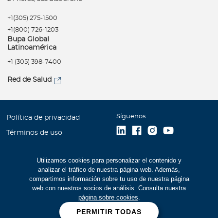
+1(305) 275-1500
+1(800) 726-1203
Bupa Global
Latinoamérica
+1 (305) 398-7400
Red de Salud
Síguenos
Política de privacidad
Términos de uso
Accesibilidad
Utilizamos cookies para personalizar el contenido y
Mapa del Sitio
analizar el tráfico de nuestra página web. Además,
Trabaje con Bupa
compartimos información sobre tu uso de nuestra página
web con nuestros socios de análisis. Consulta nuestra
Estados Financieros (516
página sobre cookies
.
kb)
PERMITIR TODAS
Cookies