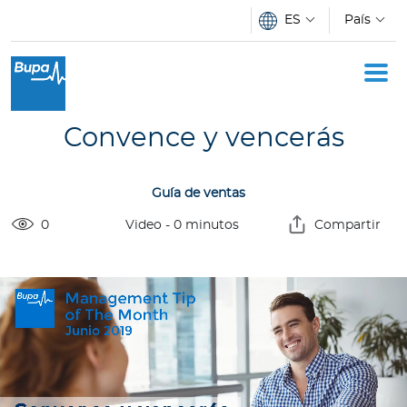
Pasar al contenido principal
ES
País
Oficina Móvil
Academia
Convence y vencerás
Acerca de Bupa
Guía de ventas
Novedades
0
Video
-
0
minutos
Compartir
C
o
t
i
z
a
d