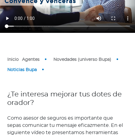
o
r
Ingresar a Mi Bupa
Para Clientes
Para Agentes
Inicio
Agentes
Novedades (universo Bupa)
Noticias Bupa
¿Te interesa mejorar tus dotes de
Red de Salud
orador?
Contáctanos
Como asesor de seguros es importante que
sepas comunicar tu mensaje eficazmente. En el
siguiente vídeo te presentamos herramientas