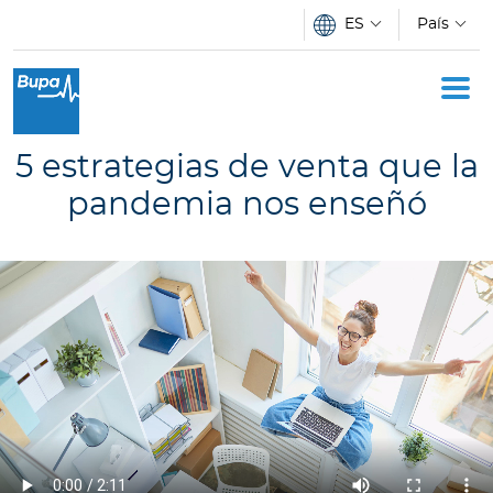
Pasar al contenido principal
ES
País
Oficina Móvil
Academia
5 estrategias de venta que la
Acerca de Bupa
pandemia nos enseñó
Novedades
C
o
t
i
z
a
d