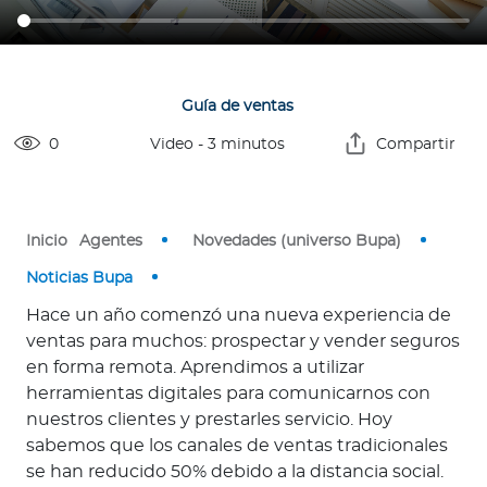
o
r
Guía de ventas
Ingresar a Mi Bupa
0
Video
-
3
minutos
Compartir
Para Clientes
Para Agentes
Inicio
Agentes
Novedades (universo Bupa)
Noticias Bupa
Hace un año comenzó una nueva experiencia de
ventas para muchos: prospectar y vender seguros
Red de Salud
en forma remota. Aprendimos a utilizar
herramientas digitales para comunicarnos con
nuestros clientes y prestarles servicio. Hoy
Contáctanos
sabemos que los canales de ventas tradicionales
se han reducido 50% debido a la distancia social.