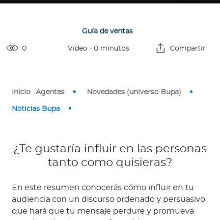
o
r
Guía de ventas
0
Video
-
0
minutos
Compartir
Ingresar a Mi Bupa
Para Clientes
Inicio
Agentes
Novedades (universo Bupa)
Para Agentes
Noticias Bupa
¿Te gustaría influir en las personas
tanto como quisieras?
Red de Salud
En este resumen conocerás cómo influir en tu
Contáctanos
audiencia con un discurso ordenado y persuasivo
que hará que tu mensaje perdure y promueva