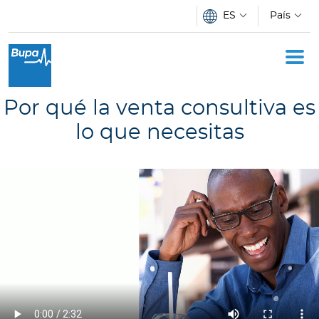
Pasar al contenido principal
ES
País
Oficina Móvil
Academia
Por qué la venta consultiva es
Acerca de Bupa
lo que necesitas
Novedades
C
o
t
i
z
a
d