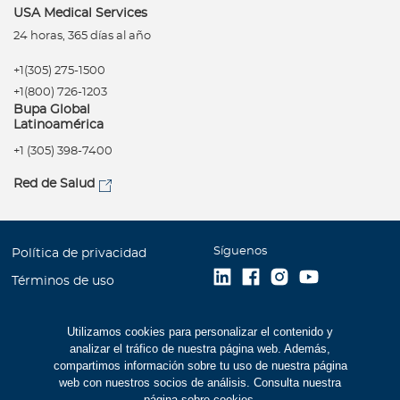
USA Medical Services
24 horas, 365 días al año
+1(305) 275-1500
+1(800) 726-1203
Bupa Global
Latinoamérica
+1 (305) 398-7400
Red de Salud
Síguenos
Política de privacidad
Términos de uso
Accesibilidad
Utilizamos cookies para personalizar el contenido y
Mapa del Sitio
analizar el tráfico de nuestra página web. Además,
Trabaje con Bupa
compartimos información sobre tu uso de nuestra página
web con nuestros socios de análisis. Consulta nuestra
Estados Financieros (516
página sobre cookies
.