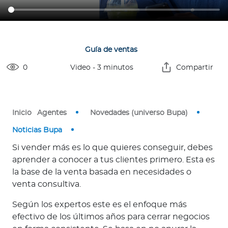
o
r
Guía de ventas
Ingresar a Mi Bupa
0
Video
-
3
minutos
Compartir
Para Clientes
Para Agentes
Inicio
Agentes
Novedades (universo Bupa)
Noticias Bupa
Si vender más es lo que quieres conseguir, debes
aprender a conocer a tus clientes primero. Esta es
Red de Salud
la base de la venta basada en necesidades o
venta consultiva.
Contáctanos
Según los expertos este es el enfoque más
efectivo de los últimos años para cerrar negocios