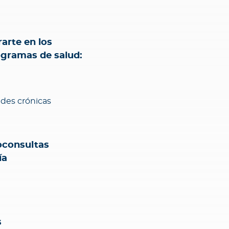
arte en los
ogramas de salud:
des crónicas
oconsultas
ía
s