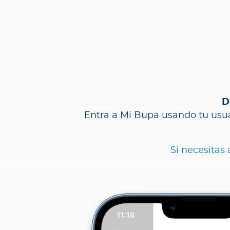
c
i
a
s
Bienestar Bupa
V
D
i
Entra a Mi Bupa usando tu usuar
d
a
s
Si necesitas
m
á
s
s
a
l
u