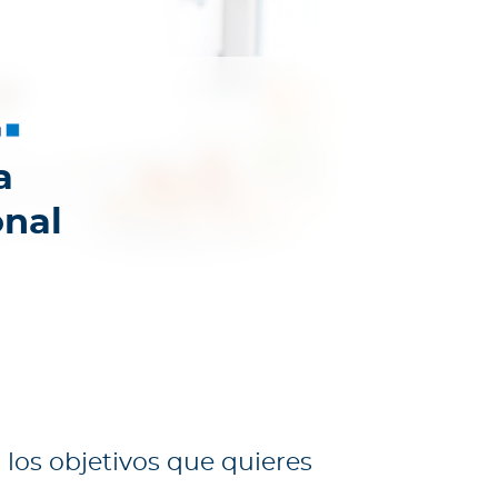
a
onal
 los objetivos que quieres
.