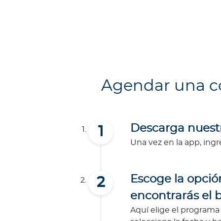
Q
u
i
é
n
e
s
Agendar una co
s
o
m
o
Descarga nuestr
s
Una vez en la app, ing
?
S
e
Escoge la opció
g
encontrarás el b
u
n
Aquí elige el programa 