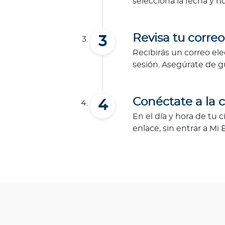
d
selecciona la fecha y h
a
O
Revisa tu correo
p
i
Recibirás un correo ele
n
sesión. Asegúrate de g
i
ó
n
Conéctate a la 
M
En el día y hora de tu 
é
enlace, sin entrar a Mi 
d
i
c
a
N
o
t
i