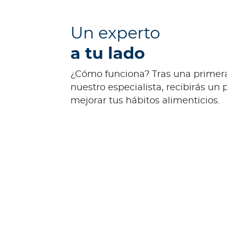
a
T
r
Un experto
i
a tu lado
n
i
¿Cómo funciona? Tras una primera
d
nuestro especialista, recibirás un
a
mejorar tus hábitos alimenticios.
d
y
T
o
b
a
g
o
Acerca de Bupa
¿