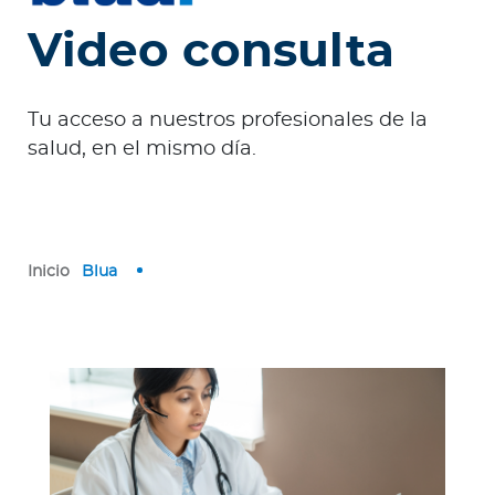
e
s
Video consulta
a
s
Tu acceso a nuestros profesionales de la
A
salud, en el mismo día.
g
e
n
t
Inicio
Blua
e
s
P
r
e
s
t