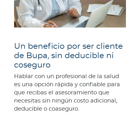
a
d
o
r
e
s
Un beneficio por ser cliente
d
de Bupa, sin deducible ni
e
coseguro
s
a
Hablar con un profesional de la salud
l
es una opción rápida y confiable para
u
que recibas el asesoramiento que
d
necesitas sin ningún costo adicional,
deducible o coaseguro.
Ingresar a Mi Bupa
Para Clientes