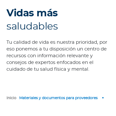
e
s
Vidas más
a
s
saludables
A
g
Tu calidad de vida es nuestra prioridad, por
e
eso ponemos a tu disposición un centro de
n
recursos con información relevante y
t
consejos de expertos enfocados en el
e
cuidado de tu salud física y mental.
s
P
r
Inicio
Materiales y documentos para proveedores
e
s
t