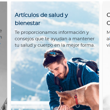
a
d
o
Artículos de salud y
C
r
bienestar
C
e
e
Te proporcionamos información y
M
s
n
consejos que te ayudan a mantener
a
d
e
tu salud y cuerpo en la mejor forma.
v
s
a
l
u
d
Ingresar a Mi Bupa
Para Clientes