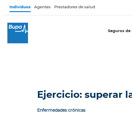
Pasar al contenido principal
Individuos
Agentes
Prestadores de salud
×
I
Seguros de 
n
d
i
v
i
d
u
o
s
Ejercicio: superar l
Seguros de salud
Enfermedades crónicas
E
c
u