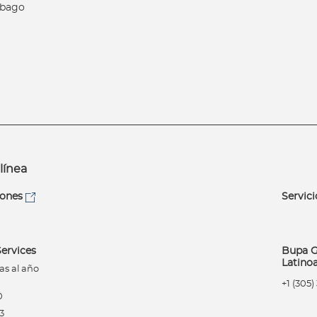
obago
línea
iones
Servici
ervices
Bupa G
Latino
as al año
+1 (305
0
3