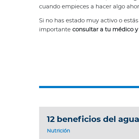
R
cuando empieces a hacer algo ahor
e
Si no has estado muy activo o estás
p
ú
importante
consultar a tu médico 
b
l
i
c
a
D
o
m
i
n
i
c
12 beneficios del ag
a
Nutrición
n