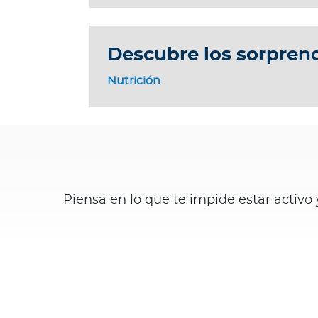
a
T
r
Descubre los sorprend
i
n
Nutrición
i
d
a
d
y
T
o
Piensa en lo que te impide estar activo
b
a
g
o
Acerca de Bupa
¿