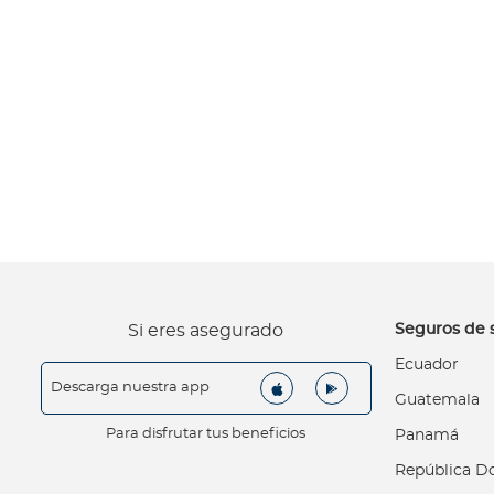
d
a
O
p
i
n
i
ó
n
M
é
d
i
Seguros de 
Si eres asegurado
c
Ecuador
a
Descarga nuestra app
Guatemala
N
o
Para disfrutar tus beneficios
Panamá
t
República D
i