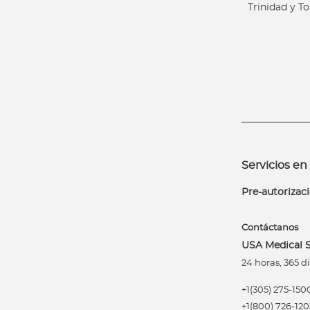
Trinidad y T
c
i
a
s
Bienestar Bupa
V
i
d
Servicios en 
a
Pre-autorizac
s
m
á
Contáctanos
s
USA Medical S
s
24 horas, 365 dí
a
+1(305) 275-150
l
+1(800) 726-120
u