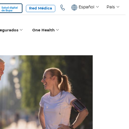
Español
País
Red Médica
segurados
One Health