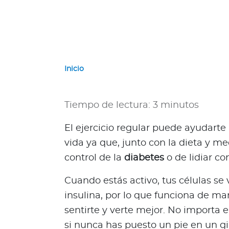
a
d
o
r
G
u
Inicio
a
t
e
Tiempo de lectura: 3 minutos
m
a
El ejercicio regular puede ayudarte 
l
vida ya que, junto con la dieta y m
a
control de la
diabetes
o de lidiar c
P
a
Cuando estás activo, tus células se
n
insulina, por lo que funciona de m
a
sentirte y verte mejor. No importa e
m
si nunca has puesto un pie en un gi
á