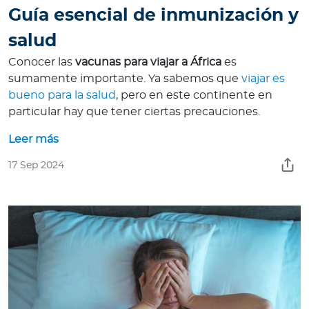
a
Guía esencial de inmunización y
d
salud
o
r
Conocer las
vacunas para viajar a África
es
e
sumamente importante. Ya sabemos que
viajar es
s
bueno para la salud
, pero en este continente en
d
particular hay que tener ciertas precauciones.
e
Leer más
s
a
17 Sep 2024
l
u
d
Ingresar a Mi Bupa
Para Clientes