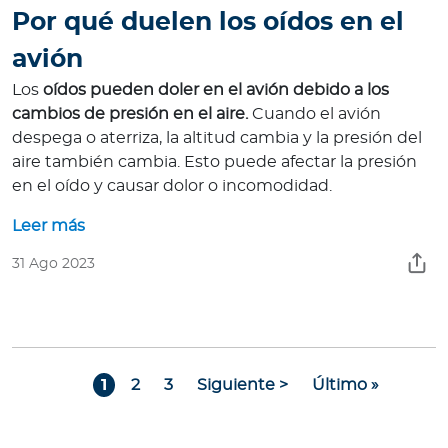
Por qué duelen los oídos en el
avión
Los
oídos pueden doler en el avión debido a los
cambios de presión en el aire.
Cuando el avión
despega o aterriza, la altitud cambia y la presión del
aire también cambia. Esto puede afectar la presión
en el oído y causar dolor o incomodidad.
Leer más
31 Ago 2023
Paginación
Page
Page
Page
Siguiente página
Última página
1
2
3
Siguiente >
Último »