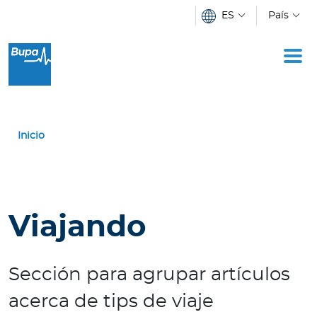
Pasar al contenido principal
ES
País
I
n
d
i
v
Inicio
i
d
u
o
s
Viajando
E
m
Sección para agrupar artículos
p
acerca de tips de viaje
r