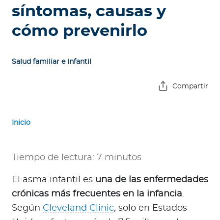
e
síntomas, causas y
s
cómo prevenirlo
a
s
Salud familiar e infantil
A
g
Compartir
e
n
t
Inicio
e
s
Tiempo de lectura: 7 minutos
P
r
El asma infantil es
una de las enfermedades
e
crónicas más frecuentes en la infancia
.
s
Según
Cleveland Clinic
, solo en Estados
t