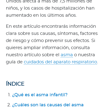
Unidos afecta a más de 7,5 millones de
a
niños, y los casos de hospitalización han
d
o
aumentado en los últimos años.
r
En este artículo encontrarás información
e
s
clara sobre sus causas, síntomas, factores
d
de riesgo y cómo prevenir sus efectos. Si
e
quieres ampliar información, consulta
s
nuestro artículo sobre el
asma
o nuestra
a
guía de
cuidados del aparato respiratorio
.
l
u
d
ÍNDICE
Ingresar a Mi Bupa
¿Qué es el asma infantil?
Para Clientes
¿Cuáles son las causas del asma