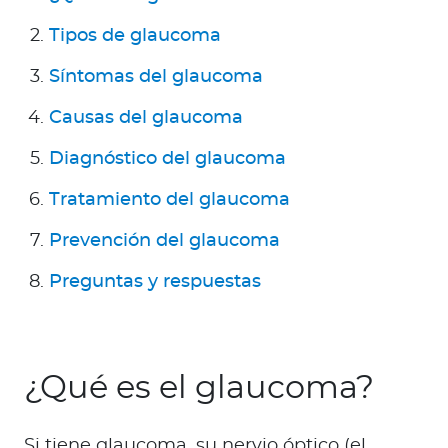
a
d
Tipos de glaucoma
o
Síntomas del glaucoma
r
e
Causas del glaucoma
s
Diagnóstico del glaucoma
d
e
Tratamiento del glaucoma
s
a
Prevención del glaucoma
l
Preguntas y respuestas
u
d
¿Qué es el glaucoma?
Ingresar a Mi Bupa
Para Clientes
Si tiene glaucoma, su nervio óptico (el