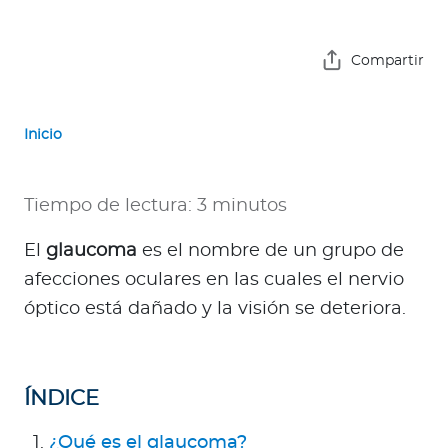
e
s
a
Compartir
s
A
Inicio
g
e
Tiempo de lectura: 3 minutos
n
t
El
glaucoma
es el nombre de un grupo de
e
afecciones oculares en las cuales el nervio
s
óptico está dañado y la visión se deteriora.
P
r
e
ÍNDICE
s
t
¿Qué es el glaucoma?