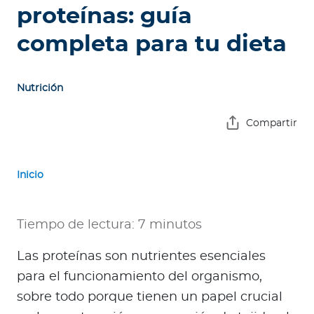
e
proteínas: guía
s
completa para tu dieta
a
s
Nutrición
A
g
Compartir
e
n
t
Inicio
e
s
Tiempo de lectura: 7 minutos
P
r
Las proteínas son nutrientes esenciales
e
para el funcionamiento del organismo,
s
sobre todo porque tienen un papel crucial
t