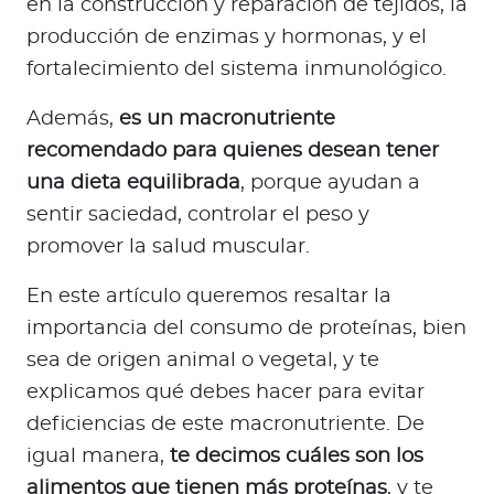
en la construcción y reparación de tejidos, la
a
producción de enzimas y hormonas, y el
d
o
fortalecimiento del sistema inmunológico.
r
Además,
es un macronutriente
e
s
recomendado para quienes desean tener
d
una dieta equilibrada
, porque ayudan a
e
sentir saciedad, controlar el peso y
s
promover la salud muscular.
a
l
En este artículo queremos resaltar la
u
importancia del consumo de proteínas, bien
d
sea de origen animal o vegetal, y te
explicamos qué debes hacer para evitar
Ingresar a Mi Bupa
deficiencias de este macronutriente. De
igual manera,
te decimos cuáles son los
Para Clientes
alimentos que tienen más proteínas
, y te