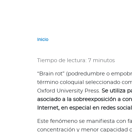
a
d
o
r
G
u
Inicio
a
t
e
Tiempo de lectura: 7 minutos
m
a
“Brain rot” (podredumbre o empobr
l
término coloquial seleccionado com
a
Oxford University Press.
Se utiliza 
P
asociado a la sobreexposición a cont
a
Internet, en especial en redes socia
n
a
Este fenómeno se manifiesta con f
m
concentración y menor capacidad de
á