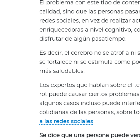
El problema con este tipo de conten
Q
calidad, sino que las personas pas
u
i
redes sociales, en vez de realizar 
é
enriquecedoras a nivel cognitivo, c
n
disfrutar de algún pasatiempo.
e
s
Es decir, el cerebro no se atrofia n
s
se fortalece ni se estimula como po
o
más saludables.
m
o
Los expertos que hablan sobre el t
s
rot puede causar ciertos problema
?
S
algunos casos incluso puede interfer
e
cotidianas de las personas, sobre t
g
a las redes sociales
.
u
n
Se dice que una persona puede verse