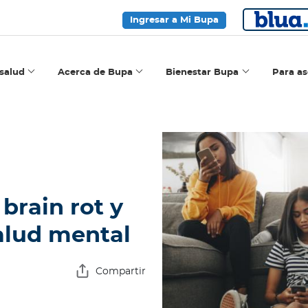
Ingresar a Mi Bupa
salud
Acerca de Bupa
Bienestar Bupa
Para a
brain rot y
alud mental
Compartir