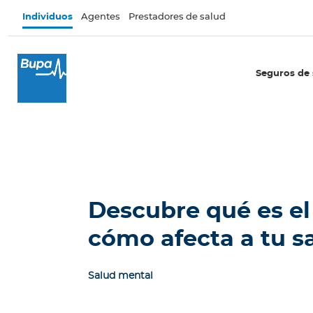
Pasar al contenido principal
Individuos
Agentes
Prestadores de salud
×
I
Seguros de 
n
d
i
v
i
d
u
o
Descubre qué es el 
s
cómo afecta a tu s
Seguros de salud
E
Salud mental
c
u