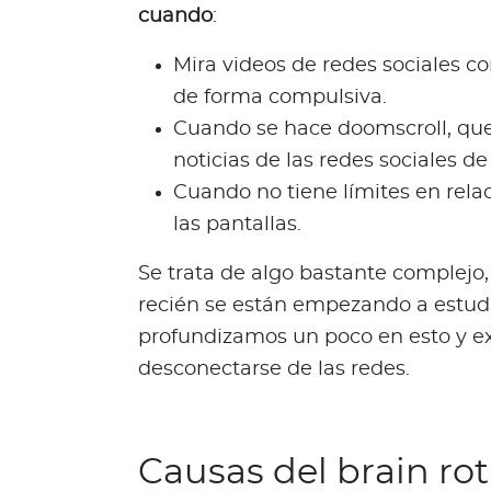
d
cuando
:
a
O
Mira videos de redes sociales c
p
de forma compulsiva.
i
Cuando se hace doomscroll, que
n
i
noticias de las redes sociales d
ó
Cuando no tiene límites en rela
n
las pantallas.
M
é
Se trata de algo bastante complejo, 
d
recién se están empezando a estudi
i
profundizamos un poco en esto y e
c
desconectarse de las redes.
a
N
o
t
Causas del brain rot
i