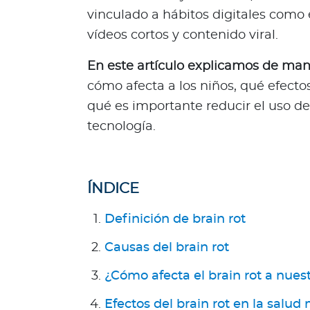
R
vinculado a hábitos digitales com
e
vídeos cortos y contenido viral.
p
ú
En este artículo explicamos de mane
b
cómo afecta a los niños, qué efecto
l
qué es importante reducir el uso de 
i
tecnología.
c
a
D
o
ÍNDICE
m
i
Definición de brain rot
n
i
Causas del brain rot
c
¿Cómo afecta el brain rot a nuest
a
n
Efectos del brain rot en la salud