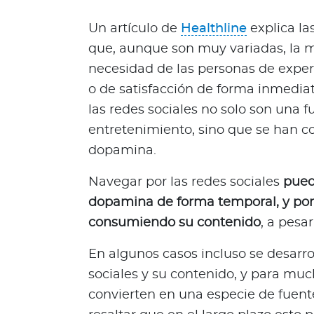
c
i
Un artículo de
Healthline
explica las
a
que, aunque son muy variadas, la m
s
necesidad de las personas de expe
Bienestar Bupa
o de satisfacción de forma inmedia
las redes sociales no solo son una 
V
entretenimiento, sino que se han c
i
dopamina.
d
a
Navegar por las redes sociales
pued
s
dopamina de forma temporal, y por 
m
consumiendo su contenido
, a pesa
á
s
En algunos casos incluso se desarro
s
sociales y su contenido, y para muc
a
convierten en una especie de fuente
l
u