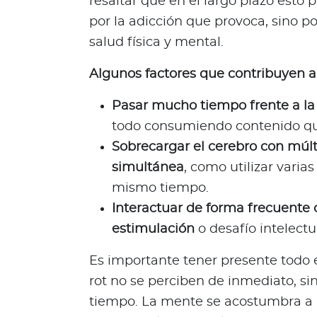
resaltar que en el largo plazo esto 
d
por la adicción que provoca, sino po
a
salud física y mental.
b
l
Algunos factores que contribuyen a
e
s
Pasar mucho tiempo frente a la 
N
todo consumiendo contenido qu
o
Sobrecargar el cerebro con múlt
t
simultánea
, como utilizar varias
a
mismo tiempo.
s
d
Interactuar de forma frecuente
e
estimulación
o desafío intelectu
b
i
Es importante tener presente todo e
e
rot no se perciben de inmediato, s
n
tiempo. La mente se acostumbra a u
e