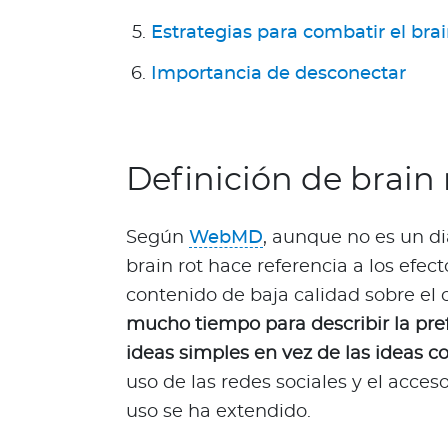
a
T
Estrategias para combatir el brai
r
Importancia de desconectar
i
n
i
d
Definición de brain 
a
d
y
Según
WebMD
, aunque no es un d
T
brain rot hace referencia a los efec
o
contenido de baja calidad sobre el 
b
a
mucho tiempo para describir la pref
g
ideas simples en vez de las ideas c
o
uso de las redes sociales y el acce
Acerca de Bupa
uso se ha extendido.
¿