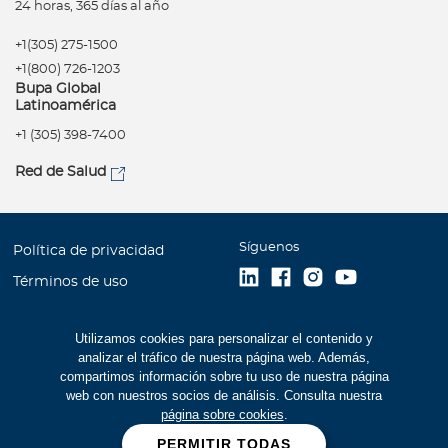
24 horas, 365 días al año
+1(305) 275-1500
+1(800) 726-1203
Bupa Global
Latinoamérica
+1 (305) 398-7400
Red de Salud
Síguenos
Política de privacidad
Términos de uso
Accesibilidad
Utilizamos cookies para personalizar el contenido y
Mapa del Sitio
analizar el tráfico de nuestra página web. Además,
Trabaje con Bupa
compartimos información sobre tu uso de nuestra página
web con nuestros socios de análisis. Consulta nuestra
Estados Financieros (516
página sobre cookies
.
kb)
PERMITIR TODAS