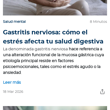
Para Agentes
Salud mental
8 Minutos
Gastritis nerviosa: cómo el
Red de Salud
estrés afecta tu salud digestiva
Contáctanos
La denominada gastritis nerviosa
hace referencia a
una alteración funcional de la mucosa gástrica cuya
etiología principal reside en factores
psicoemocionales, tales como el estrés agudo o la
ansiedad
.
Leer más
18 Mar 2026