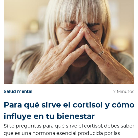
e
s
a
s
A
g
e
n
t
e
s
Salud mental
7 Minutos
P
Para qué sirve el cortisol y cómo
r
influye en tu bienestar
e
s
Si te preguntas para qué sirve el cortisol, debes saber
t
que es una hormona esencial producida por las