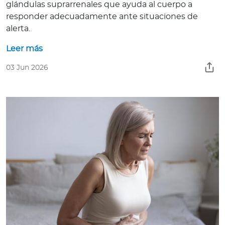
a
glándulas suprarrenales que ayuda al cuerpo a
responder adecuadamente ante situaciones de
d
alerta.
o
r
Leer más
e
s
03 Jun 2026
d
e
s
a
l
u
d
Ingresar a Mi Bupa
Para Clientes