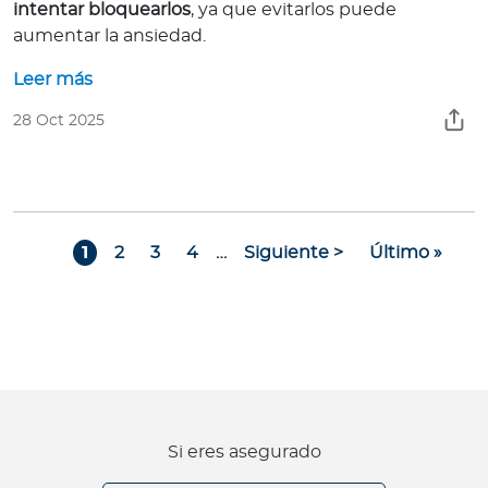
intentar bloquearlos
, ya que evitarlos puede
aumentar la ansiedad.
Leer más
28 Oct 2025
Paginación
Page
Page
Page
Page
Siguiente página
Última págin
1
2
3
4
…
Siguiente >
Último »
Si eres asegurado