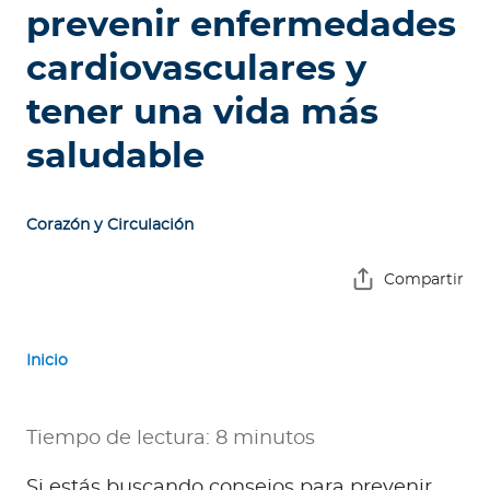
e
prevenir enfermedades
s
cardiovasculares y
a
s
tener una vida más
A
saludable
g
e
n
Corazón y Circulación
t
e
Compartir
s
Inicio
P
r
e
Tiempo de lectura: 8 minutos
s
t
Si estás buscando consejos para prevenir