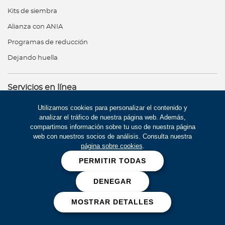
Kits de siembra
Alianza con ANIA
Programas de reducción
Dejando huella
Servicios en línea
Pre-autorizaciones
Utilizamos cookies para personalizar el contenido y
analizar el tráfico de nuestra página web. Además,
Servicio al cliente
compartimos información sobre tu uso de nuestra página
web con nuestros socios de análisis. Consulta nuestra
página sobre cookies
.
Contáctanos
PERMITIR TODAS
USA Medical Services
24 horas, 365 días al año
DENEGAR
+1(305) 275-1500
MOSTRAR DETALLES
+1(800) 726-1203
Bupa Global