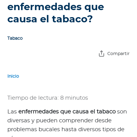
e
enfermedades que
s
causa el tabaco?
a
s
Tabaco
A
g
Compartir
e
n
t
Inicio
e
s
Tiempo de lectura: 8 minutos
P
r
Las
enfermedades que causa el tabaco
son
e
diversas y pueden comprender desde
s
problemas bucales hasta diversos tipos de
t