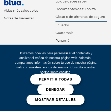
Lo que debes saber
Documentos de tu póliza
Vidas más saludables
Glosario de términos de seguro
Notas de bienestar
Ecuador
Guatemala
Panamá
República Dominicana
Utilizamos cookies para personalizar el contenido y
Trinidad y Tobago
analizar el tráfico de nuestra página web. Además,
compartimos información sobre tu uso de nuestra página
One Health
web con nuestros socios de análisis. Consulta nuestra
página sobre cookies
.
¿Qué es One Health?
PERMITIR TODAS
Kits de siembra
Alianza con ANIA
DENEGAR
Programas de reducción
MOSTRAR DETALLES
Dejando huella