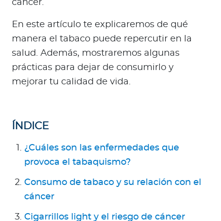
cáncer.
a
d
En este artículo te explicaremos de qué
o
manera el tabaco puede repercutir en la
r
salud. Además, mostraremos algunas
e
s
prácticas para dejar de consumirlo y
d
mejorar tu calidad de vida.
e
s
a
ÍNDICE
l
u
¿Cuáles son las enfermedades que
d
provoca el tabaquismo?
Consumo de tabaco y su relación con el
Ingresar a Mi Bupa
cáncer
Para Clientes
Cigarrillos light y el riesgo de cáncer