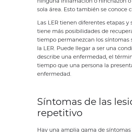
d
ninguna inflamación o hinchazón o
a
sola área. Esto también se conoce c
O
p
Las LER tienen diferentes etapas y s
i
tiene más posibilidades de recuper
n
tiempo permanezcan los síntomas sin
i
la LER. Puede llegar a ser una cond
ó
describe una enfermedad, el término
n
M
tiempo que una persona la presenta,
é
enfermedad.
d
i
c
a
Síntomas de las les
N
repetitivo
o
t
i
Hay una amplia gama de síntomas d