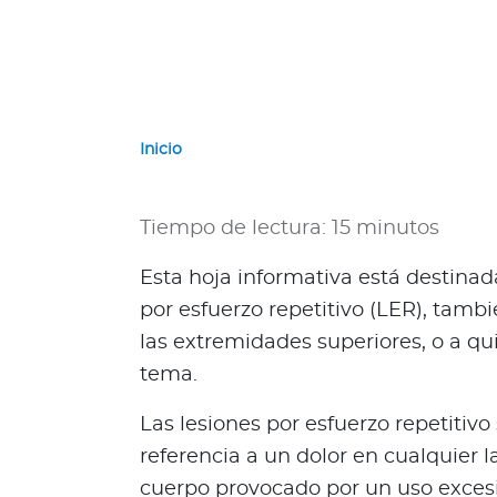
a
d
o
r
G
u
Inicio
a
t
e
Tiempo de lectura: 15 minutos
m
a
Esta hoja informativa está destina
l
por esfuerzo repetitivo (LER), tam
a
las extremidades superiores, o a q
P
tema.
a
n
Las lesiones por esfuerzo repetitiv
a
referencia a un dolor en cualquier l
m
cuerpo provocado por un uso excesi
á