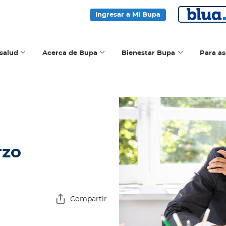
Ingresar a Mi Bupa
salud
Acerca de Bupa
Bienestar Bupa
Para a
rzo
Compartir