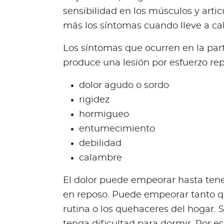
c
sensibilidad en los músculos y art
i
más los síntomas cuando lleve a cab
a
s
Los síntomas que ocurren en la par
Bienestar Bupa
produce una lesión por esfuerzo rep
dolor agudo o sordo
V
rigidez
i
hormigueo
d
a
entumecimiento
s
debilidad
m
calambre
á
s
El dolor puede empeorar hasta ten
s
en reposo. Puede empeorar tanto q
a
rutina o los quehaceres del hogar. Si
l
u
tenga dificultad para dormir. Por e