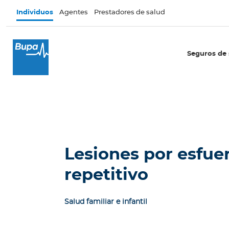
Pasar al contenido principal
Individuos
Agentes
Prestadores de salud
×
I
Seguros de 
n
d
i
v
i
d
u
o
Lesiones por esfue
s
repetitivo
Seguros de salud
E
Salud familiar e infantil
c
u