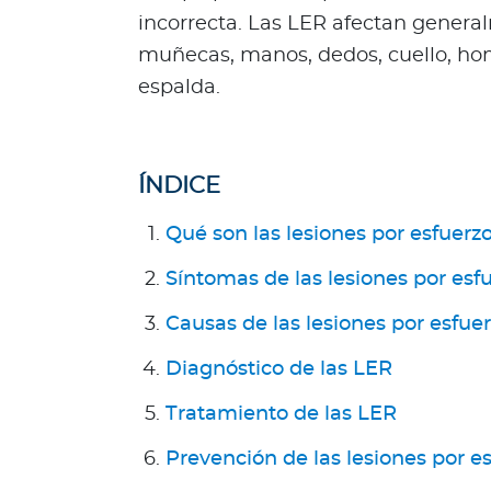
R
incorrecta. Las LER afectan general
e
muñecas, manos, dedos, cuello, hom
p
espalda.
ú
b
l
i
ÍNDICE
c
a
Qué son las lesiones por esfuerzo
D
Síntomas de las lesiones por esfu
o
m
Causas de las lesiones por esfuer
i
n
Diagnóstico de las LER
i
Tratamiento de las LER
c
a
Prevención de las lesiones por es
n