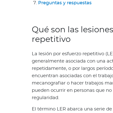
a
Preguntas y respuestas
T
r
i
n
Qué son las lesiones
i
repetitivo
d
a
d
La lesión por esfuerzo repetitivo (L
y
generalmente asociada con una acti
T
repetidamente, o por largos perío
o
b
encuentran asociadas con el traba
a
mecanografiar o hacer trabajos man
g
pueden ocurrir en personas que no 
o
regularidad.
Acerca de Bupa
El término LER abarca una serie d
¿