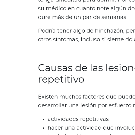
d
su médico en cuanto note algún dol
a
dure más de un par de semanas.
b
l
Podría tener algo de hinchazón, p
e
otros síntomas, incluso si siente dol
s
N
o
Causas de las lesion
t
a
repetitivo
s
d
e
Existen muchos factores que puede
b
desarrollar una lesión por esfuerzo 
i
e
actividades repetitivas
n
hacer una actividad que involucr
e