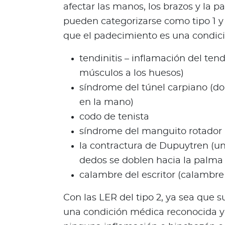
afectar las manos, los brazos y la p
Q
u
pueden categorizarse como tipo 1 y t
i
que el padecimiento es una condic
é
n
tendinitis – inflamación del tend
e
músculos a los huesos)
s
síndrome del túnel carpiano (dol
s
en la mano)
o
m
codo de tenista
o
síndrome del manguito rotador 
s
la contractura de Dupuytren (u
?
dedos se doblen hacia la palma
S
calambre del escritor (calambre
e
g
Con las LER del tipo 2, ya sea que 
u
una condición médica reconocida y
n