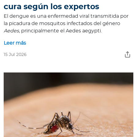
a
cura según los expertos
d
El dengue es una enfermedad viral transmitida por
o
la picadura de mosquitos infectados del género
r
Aedes
, principalmente el Aedes aegypti.
e
s
Leer más
d
15 Jul 2026
e
s
a
l
u
d
Ingresar a Mi Bupa
Para Clientes