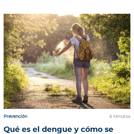
e
s
a
s
A
g
e
n
t
e
s
P
r
e
Prevención
6 Minutos
s
Qué es el dengue y cómo se
t