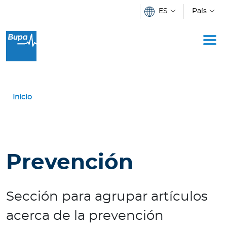
Pasar al contenido principal
ES
País
I
n
d
i
v
Inicio
i
d
u
o
s
Prevención
E
m
Sección para agrupar artículos
p
acerca de la prevención
r