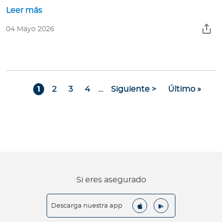
Leer más
04 Mayo 2026
Paginación
Page
Page
Page
Page
Siguiente página
Última págin
1
2
3
4
…
Siguiente >
Último »
Si eres asegurado
Descarga nuestra app