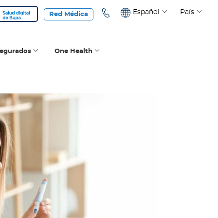
Español
País
Red Médica
segurados
One Health