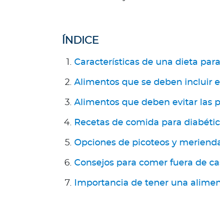
R
e
p
ÍNDICE
ú
b
Características de una dieta para
l
i
Alimentos que se deben incluir e
c
Alimentos que deben evitar las 
a
D
Recetas de comida para diabéti
o
m
Opciones de picoteos y meriend
i
Consejos para comer fuera de ca
n
i
Importancia de tener una alimen
c
a
n