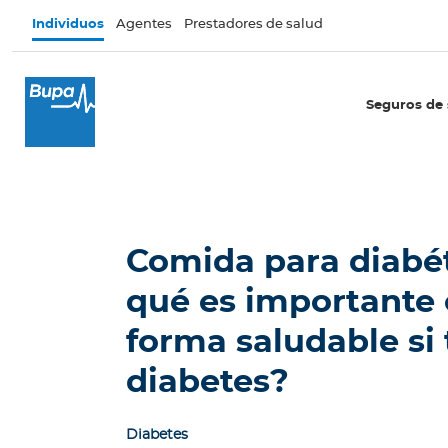
Pasar al contenido principal
Individuos
Agentes
Prestadores de salud
×
I
Seguros de 
n
d
i
v
i
d
Comida para diabét
u
o
qué es importante
s
forma saludable si 
Seguros de salud
diabetes?
E
c
u
Diabetes