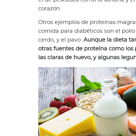
d
corazón.
a
b
Otros ejemplos de proteínas magras
l
comida para diabéticos son el pollo s
e
cerdo, y el pavo.
Aunque la dieta t
s
otras fuentes de proteína como los 
N
las claras de huevo, y algunas leg
o
t
a
s
d
e
b
i
e
n
e