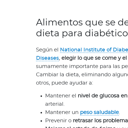
Q
u
i
Alimentos que se de
é
dieta para diabético
n
e
s
Según el
National Institute of Dia
s
Diseases
,
elegir lo que se come y e
o
m
sumamente importante para las per
o
Cambiar la dieta, eliminando algun
s
otros, puede ayudar a:
?
S
Mantener el
nivel de glucosa e
e
arterial.
g
Mantener un
peso saludable
.
u
Prevenir o
retrasar los problem
n