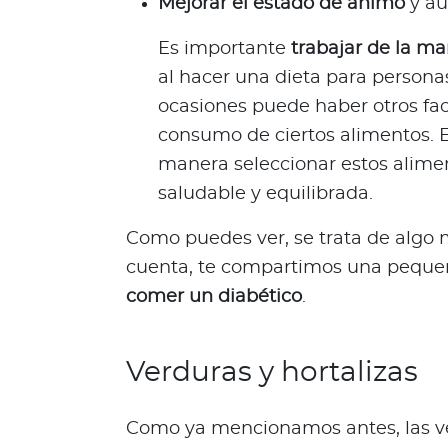
d
Mejorar el estado de ánimo
y au
a
Es importante
trabajar de la ma
O
p
al hacer una dieta para person
i
ocasiones puede haber otros fac
n
consumo de ciertos alimentos. 
i
manera seleccionar estos alime
ó
saludable y equilibrada.
n
M
Como puedes ver, se trata de algo 
é
d
cuenta, te compartimos una pequ
i
comer un diabético
.
c
a
N
Verduras y hortalizas
o
t
Como ya mencionamos antes, las ve
i