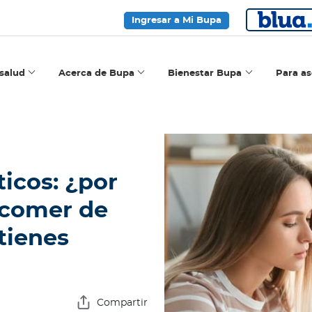
Ingresar a Mi Bupa
salud
Acerca de Bupa
Bienestar Bupa
Para a
icos: ¿por
 comer de
tienes
Compartir