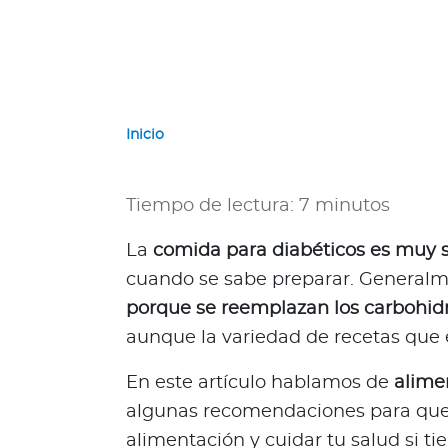
a
d
o
r
G
u
Inicio
a
t
e
Tiempo de lectura: 7 minutos
m
a
La
comida para diabéticos es muy 
l
cuando se sabe preparar. General
a
porque se reemplazan los carbohidr
P
aunque la variedad de recetas que 
a
n
En este artículo hablamos de
alime
a
algunas recomendaciones para que 
m
alimentación y cuidar tu salud si ti
á