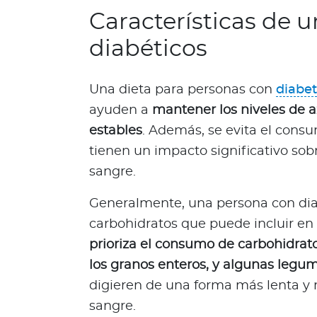
a
Características de u
T
r
diabéticos
i
n
Una dieta para personas con
diabe
i
d
ayuden a
mantener los niveles de a
a
estables
. Además, se evita el cons
d
tienen un impacto significativo sobr
y
sangre.
T
o
Generalmente, una persona con diab
b
carbohidratos que puede incluir en
a
g
prioriza el consumo de carbohidrat
o
los granos enteros, y algunas legu
Acerca de Bupa
digieren de una forma más lenta y 
sangre.
¿