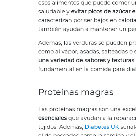
esos alimentos que puede comer u
c
i
saludable y
evitar picos de azúcar 
a
caracterizan por ser bajos en calorí
s
también ayudan a mantener un pes
Bienestar Bupa
Además, las verduras se pueden pr
como al vapor, asadas, salteadas o
V
una variedad de sabores y texturas
i
fundamental en la comida para diab
d
a
s
Proteínas magras
m
á
s
Las proteínas magras son una exce
s
esenciales
que ayudan a la reparaci
a
tejidos. Además,
Diabetes UK
señal
l
u
el de pescados como la sardina y el