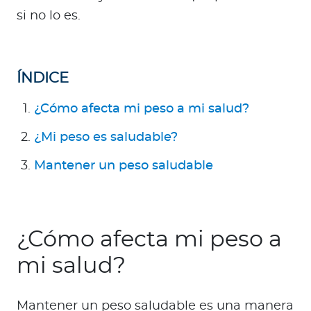
a
si no lo es.
d
o
r
e
ÍNDICE
s
¿Cómo afecta mi peso a mi salud?
d
e
¿Mi peso es saludable?
s
a
Mantener un peso saludable
l
u
d
¿Cómo afecta mi peso a
mi salud?
Ingresar a Mi Bupa
Para Clientes
Mantener un peso saludable es una manera