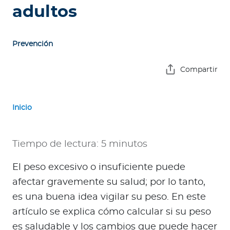
e
adultos
s
a
s
Prevención
A
Compartir
g
e
n
Inicio
t
e
Tiempo de lectura: 5 minutos
s
El peso excesivo o insuficiente puede
P
afectar gravemente su salud; por lo tanto,
r
e
es una buena idea vigilar su peso. En este
s
artículo se explica cómo calcular si su peso
t
es saludable y los cambios que puede hacer