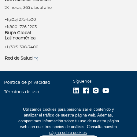
24 horas, 365 días al año
+1(305) 275-1500
+1(800) 726-1203
Bupa Global
Latinoamérica
+1 (305) 398-7400
Red de Salud
Síguenos
Política de privacidad
Términos de uso
Accesibilidad
Utilizamos cookies para personalizar el contenido y
Mapa del Sitio
analizar el tráfico de nuestra página web. Además,
Trabaje con Bupa
compartimos información sobre tu uso de nuestra página
web con nuestros socios de análisis. Consulta nuestra
Estados Financieros (516
página sobre cookies
.
kb)