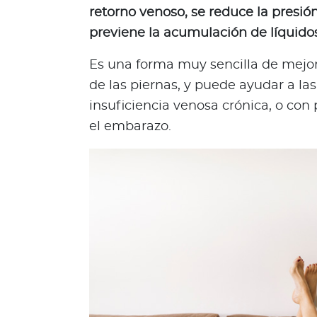
c
retorno venoso, se reduce la presión
i
previene la acumulación de líquido
a
s
Es una forma muy sencilla de mejora
Bienestar Bupa
de las piernas, y puede ayudar a las
insuficiencia venosa crónica, o con
el embarazo.
V
i
d
a
s
m
á
s
s
a
l
u