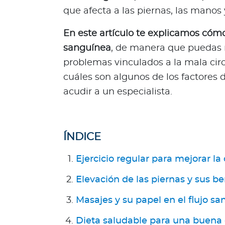
R
que afecta a las piernas, las manos y
e
En este artículo te explicamos cómo
p
ú
sanguínea
, de manera que puedas 
b
problemas vinculados a la mala ci
l
cuáles son algunos de los factores 
i
acudir a un especialista.
c
a
D
o
ÍNDICE
m
i
Ejercicio regular para mejorar la 
n
i
Elevación de las piernas y sus be
c
Masajes y su papel en el flujo s
a
n
Dieta saludable para una buena 