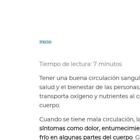
a
d
o
r
G
u
Inicio
a
t
e
Tiempo de lectura: 7 minutos
m
a
Tener una buena circulación sangu
l
salud y el bienestar de las personas
a
transporta oxígeno y nutrientes al c
P
cuerpo.
a
n
Cuando se tiene mala circulación, 
a
síntomas como dolor, entumecimie
m
frío en algunas partes del cuerpo
. 
á