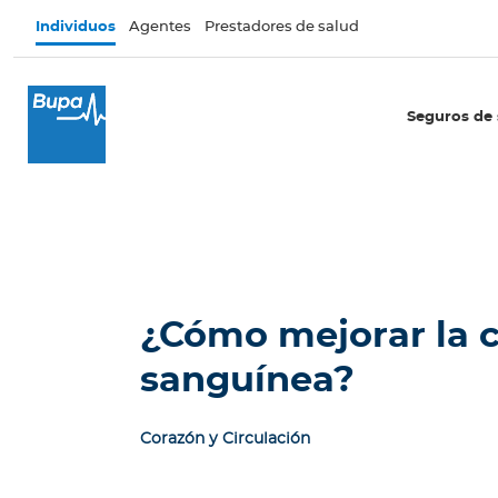
Pasar al contenido principal
Individuos
Agentes
Prestadores de salud
×
I
Seguros de 
n
d
i
v
i
d
u
o
¿Cómo mejorar la c
s
sanguínea?
Seguros de salud
E
Corazón y Circulación
c
u