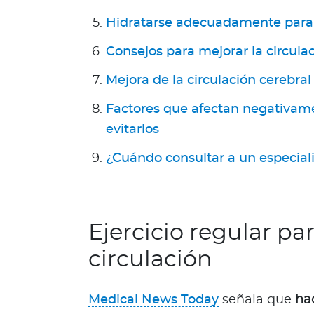
a
T
Hidratarse adecuadamente para m
r
Consejos para mejorar la circula
i
n
Mejora de la circulación cerebral 
i
d
Factores que afectan negativame
a
evitarlos
d
y
¿Cuándo consultar a un especiali
T
o
b
a
Ejercicio regular pa
g
circulación
o
Acerca de Bupa
Medical News Today
señala que
ha
¿