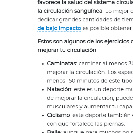
favorece la salud del sistema circul
Q
la circulación sanguínea
. Lo mejor 
u
i
dedicar grandes cantidades de tie
é
de bajo impacto
es posible obtener
n
e
Estos son algunos de los ejercicio
s
mejorar tu circulación
:
s
o
Caminatas
: caminar al menos 3
m
mejorar la circulación. Los espe
o
menos 150 minutos de este tipo 
s
Natación
: este es un deporte 
?
S
de mejorar la circulación, puede
e
musculares y aumentar tu capa
g
Ciclismo
: este deporte también e
u
con que fortalece las piernas.
n
Baile
: aunque para muchos no pa