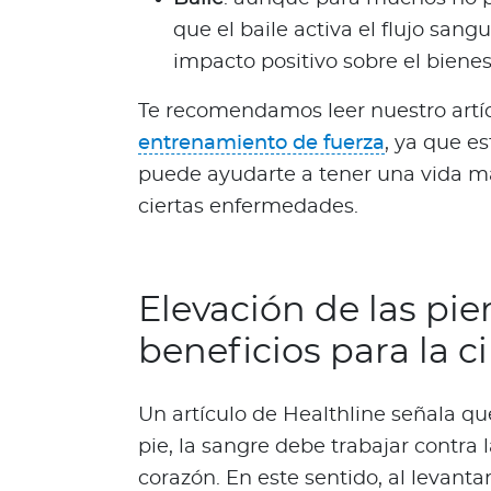
d
a
que el baile activa el flujo sang
O
impacto positivo sobre el bienes
p
i
Te recomendamos leer nuestro artíc
n
entrenamiento de fuerza
, ya que es
i
puede ayudarte a tener una vida má
ó
ciertas enfermedades.
n
M
é
d
Elevación de las pie
i
beneficios para la c
c
a
N
Un artículo de Healthline señala qu
o
pie, la sangre debe trabajar contra 
t
corazón. En este sentido, al levantar
i