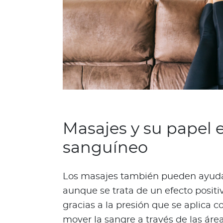
d
a
b
l
e
s
N
o
t
a
Masajes y su papel e
s
sanguíneo
d
e
b
Los masajes también pueden ayudar 
i
aunque se trata de un efecto positi
e
n
gracias a la presión que se aplica 
e
mover la sangre a través de las ár