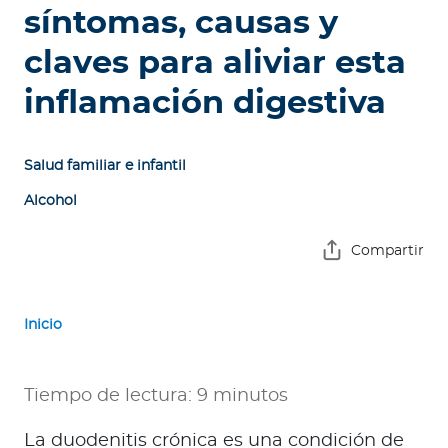
e
síntomas, causas y
s
claves para aliviar esta
a
s
inflamación digestiva
A
g
Salud familiar e infantil
e
Alcohol
n
t
Compartir
e
s
Inicio
P
r
e
Tiempo de lectura: 9 minutos
s
t
La duodenitis crónica es una condición de