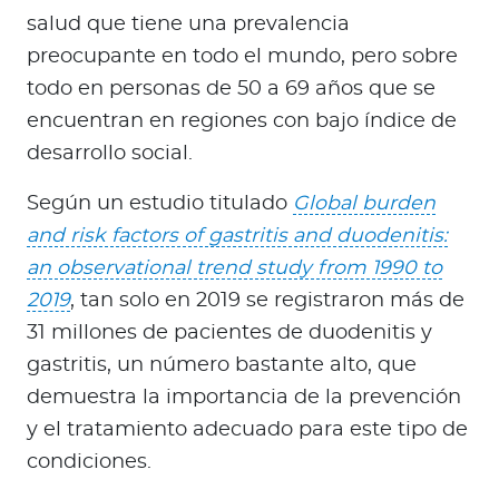
a
salud que tiene una prevalencia
d
preocupante en todo el mundo, pero sobre
o
todo en personas de 50 a 69 años que se
r
encuentran en regiones con bajo índice de
e
s
desarrollo social.
d
Según un estudio titulado
Global burden
e
s
and risk factors of gastritis and duodenitis:
a
an observational trend study from 1990 to
l
2019
, tan solo en 2019 se registraron más de
u
31 millones de pacientes de duodenitis y
d
gastritis, un número bastante alto, que
demuestra la importancia de la prevención
Ingresar a Mi Bupa
y el tratamiento adecuado para este tipo de
condiciones.
Para Clientes