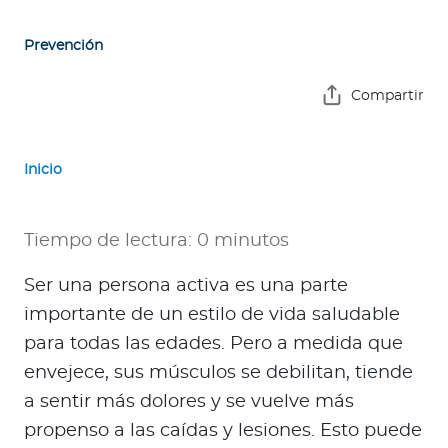
e
s
Prevención
a
s
Compartir
A
g
Inicio
e
n
t
Tiempo de lectura: 0 minutos
e
s
Ser una persona activa es una parte
importante de un estilo de vida saludable
P
para todas las edades. Pero a medida que
r
envejece, sus músculos se debilitan, tiende
e
a sentir más dolores y se vuelve más
s
propenso a las caídas y lesiones. Esto puede
t