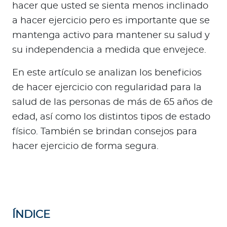
a
hacer que usted se sienta menos inclinado
d
a hacer ejercicio pero es importante que se
o
mantenga activo para mantener su salud y
r
su independencia a medida que envejece.
e
s
En este artículo se analizan los beneficios
d
de hacer ejercicio con regularidad para la
e
salud de las personas de más de 65 años de
s
edad, así como los distintos tipos de estado
a
l
físico. También se brindan consejos para
u
hacer ejercicio de forma segura.
d
Ingresar a Mi Bupa
Para Clientes
ÍNDICE