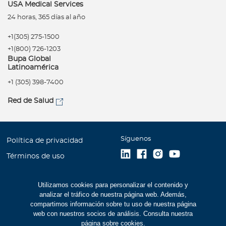
USA Medical Services
24 horas, 365 días al año
+1(305) 275-1500
+1(800) 726-1203
Bupa Global
Latinoamérica
+1 (305) 398-7400
Red de Salud
Síguenos
Política de privacidad
Términos de uso
Accesibilidad
Utilizamos cookies para personalizar el contenido y
Mapa del Sitio
analizar el tráfico de nuestra página web. Además,
Trabaje con Bupa
compartimos información sobre tu uso de nuestra página
web con nuestros socios de análisis. Consulta nuestra
Estados Financieros (516
página sobre cookies
.