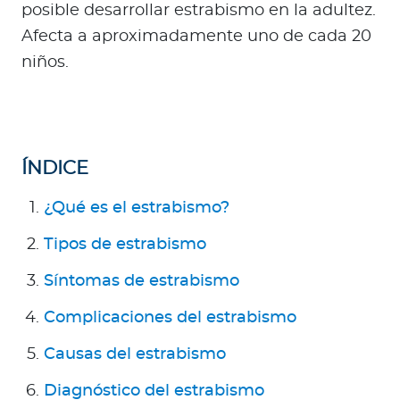
a
posible desarrollar estrabismo en la adultez.
d
Afecta a aproximadamente uno de cada 20
o
niños.
r
e
s
d
e
ÍNDICE
s
¿Qué es el estrabismo?
a
l
Tipos de estrabismo
u
d
Síntomas de estrabismo
Complicaciones del estrabismo
Ingresar a Mi Bupa
Causas del estrabismo
Para Clientes
Diagnóstico del estrabismo