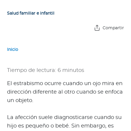
e
s
Salud familiar e infantil
a
s
Compartir
A
g
Inicio
e
n
t
Tiempo de lectura: 6 minutos
e
s
El estrabismo ocurre cuando un ojo mira en
dirección diferente al otro cuando se enfoca
P
un objeto.
r
e
La afección suele diagnosticarse cuando su
s
hijo es pequeño o bebé. Sin embargo, es
t