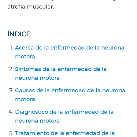
a
atrofia muscular.
d
o
r
e
ÍNDICE
s
Acerca de la enfermedad de la neurona
d
e
motora
s
Síntomas de la enfermedad de la
a
neurona motora
l
u
Causas de la enfermedad de la neurona
d
motora
Diagnóstico de la enfermedad de la
Ingresar a Mi Bupa
neurona motora
Para Clientes
Tratamiento de la enfermedad de la