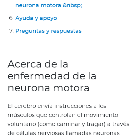
Para Agentes
neurona motora &nbsp;
Ayuda y apoyo
Preguntas y respuestas
Red de Salud
Contáctanos
Acerca de la
enfermedad de la
neurona motora
El cerebro envía instrucciones a los
músculos que controlan el movimiento
voluntario (como caminar y tragar) a través
de células nerviosas llamadas neuronas