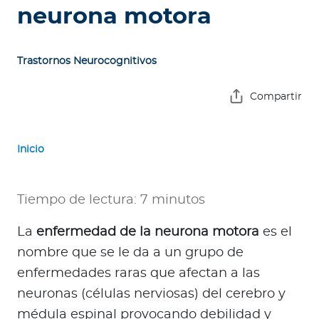
e
neurona motora
s
a
s
Trastornos Neurocognitivos
A
Compartir
g
e
n
Inicio
t
e
Tiempo de lectura: 7 minutos
s
La
enfermedad de la neurona motora
es el
P
nombre que se le da a un grupo de
r
e
enfermedades raras que afectan a las
s
neuronas (células nerviosas) del cerebro y
t
médula espinal provocando debilidad y