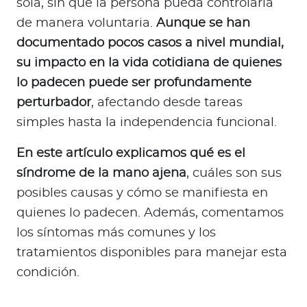
sola, sin que la persona pueda controlarla
a
de manera voluntaria.
Aunque se han
d
o
documentado pocos casos a nivel mundial,
r
su impacto en la vida cotidiana de quienes
e
lo padecen puede ser profundamente
s
perturbador
, afectando desde tareas
d
simples hasta la independencia funcional.
e
s
En este artículo explicamos qué es el
a
síndrome de la mano ajena
, cuáles son sus
l
posibles causas y cómo se manifiesta en
u
d
quienes lo padecen. Además, comentamos
los síntomas más comunes y los
tratamientos disponibles para manejar esta
Ingresar a Mi Bupa
condición.
Para Clientes