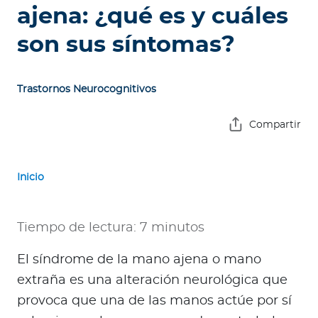
e
ajena: ¿qué es y cuáles
s
son sus síntomas?
a
s
Trastornos Neurocognitivos
A
g
Compartir
e
n
t
Inicio
e
s
Tiempo de lectura: 7 minutos
P
r
El síndrome de la mano ajena o mano
e
extraña es una alteración neurológica que
s
provoca que una de las manos actúe por sí
t