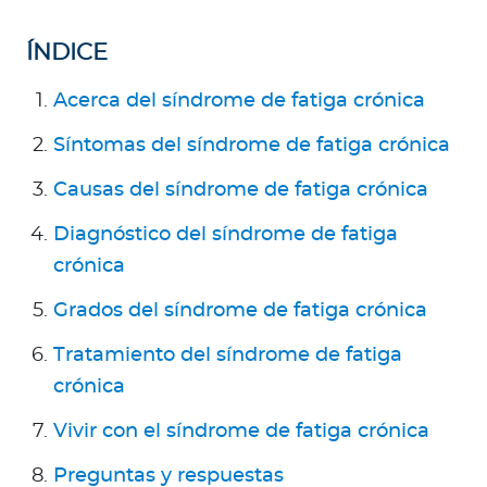
a
d
ÍNDICE
o
r
Acerca del síndrome de fatiga crónica
e
Síntomas del síndrome de fatiga crónica
s
d
Causas del síndrome de fatiga crónica
e
s
Diagnóstico del síndrome de fatiga
a
crónica
l
u
Grados del síndrome de fatiga crónica
d
Tratamiento del síndrome de fatiga
crónica
Ingresar a Mi Bupa
Vivir con el síndrome de fatiga crónica
Para Clientes
Preguntas y respuestas