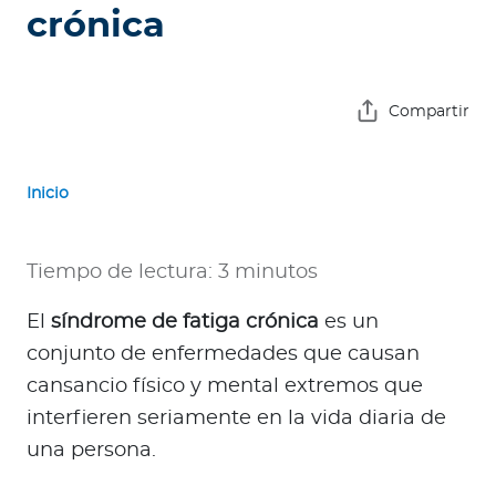
e
crónica
s
a
s
Compartir
A
g
Inicio
e
n
t
Tiempo de lectura: 3 minutos
e
s
El
síndrome de fatiga crónica
es un
conjunto de enfermedades que causan
P
cansancio físico y mental extremos que
r
interfieren seriamente en la vida diaria de
e
una persona.
s
t