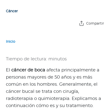
e
s
Cáncer
a
s
Compartir
A
g
Inicio
e
n
t
Tiempo de lectura: minutos
e
s
El
cáncer de boca
afecta principalmente a
personas mayores de 50 años y es más
P
común en los hombres. Generalmente, el
r
cáncer bucal se trata con cirugía,
e
radioterapia o quimioterapia. Explicamos a
s
continuación cómo es y su tratamiento.
t