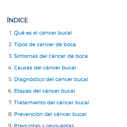
a
d
o
ÍNDICE
r
e
Qué es el cáncer bucal
s
Tipos de cáncer de boca
d
e
Síntomas del cáncer de boca
s
a
Causas del cáncer bucal
l
Diagnóstico del cáncer bucal
u
d
Etapas del cáncer bucal
Tratamiento del cáncer bucal
Ingresar a Mi Bupa
Prevención del cáncer bucal
Para Clientes
Preguntas y respuestas