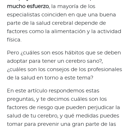
a
mucho esfuerzo
, la mayoría de los
d
especialistas coinciden en que una buena
o
parte de la salud cerebral depende de
r
e
factores como la alimentación y la actividad
s
física.
d
Pero ¿cuáles son esos hábitos que se deben
e
s
adoptar para tener un cerebro sano?,
a
¿cuáles son los consejos de los profesionales
l
de la salud en torno a este tema?
u
d
En este artículo respondemos estas
preguntas, y te decimos cuáles son los
factores de riesgo que pueden perjudicar la
Ingresar a Mi Bupa
salud de tu cerebro, y qué medidas puedes
Para Clientes
tomar para prevenir una gran parte de las