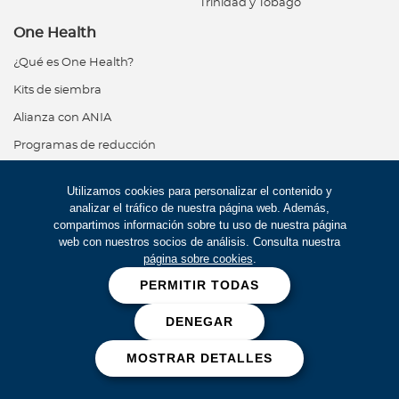
Trinidad y Tobago
One Health
¿Qué es One Health?
Kits de siembra
Alianza con ANIA
Programas de reducción
Dejando huella
Utilizamos cookies para personalizar el contenido y
analizar el tráfico de nuestra página web. Además,
Servicios en línea
compartimos información sobre tu uso de nuestra página
web con nuestros socios de análisis. Consulta nuestra
página sobre cookies
.
Pre-autorizaciones
PERMITIR TODAS
Servicio al cliente
DENEGAR
Contáctanos
MOSTRAR DETALLES
USA Medical Services
24 horas, 365 días al año