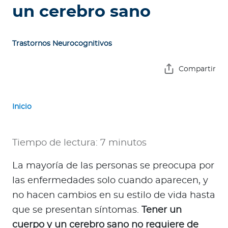
e
un cerebro sano
s
a
s
Trastornos Neurocognitivos
A
Compartir
g
e
n
Inicio
t
e
Tiempo de lectura: 7 minutos
s
La mayoría de las personas se preocupa por
P
las enfermedades solo cuando aparecen, y
r
e
no hacen cambios en su estilo de vida hasta
s
que se presentan síntomas.
Tener un
t
cuerpo y un cerebro sano no requiere de