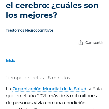
e
el cerebro: ¿cuáles son
s
los mejores?
a
s
Trastornos Neurocognitivos
A
g
Compartir
e
n
t
Inicio
e
s
Tiempo de lectura: 8 minutos
P
r
La
Organización Mundial de la Salud
señala
e
que en el año 2021,
más de 3 mil millones
s
de personas vivía con una condición
t