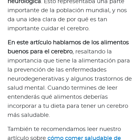
neurológica
. Esto representaba una parte
a
importante de la población mundial, y nos
d
o
da una idea clara de por qué es tan
r
importante cuidar el cerebro.
e
s
En este artículo hablamos de los alimentos
d
buenos para el cerebro
, resaltando la
e
importancia que tiene la alimentación para
s
la prevención de las enfermedades
a
neurodegenerativas y algunos trastornos de
l
salud mental. Cuando termines de leer
u
d
entenderás qué alimentos deberías
incorporar a tu dieta para tener un cerebro
más saludable.
Ingresar a Mi Bupa
También te recomendamos leer nuestro
Para Clientes
artículo sobre
cómo comer saludable de