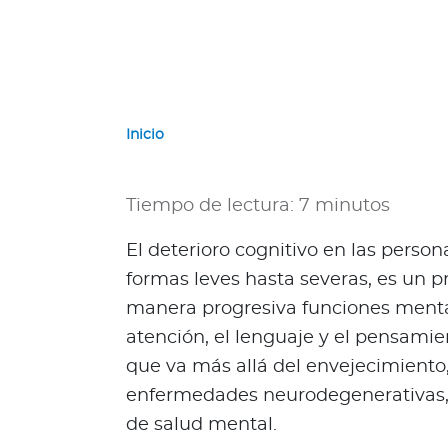
a
d
o
r
G
u
Inicio
a
t
e
Tiempo de lectura: 7 minutos
m
a
El deterioro cognitivo en las pers
l
formas leves hasta severas, es un 
a
manera progresiva funciones menta
P
atención, el lenguaje y el pensami
a
que va más allá del envejecimiento
n
a
enfermedades neurodegenerativas, l
m
de salud mental.
á