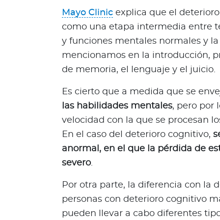
Q
Mayo Clinic
explica que el deterior
u
como una etapa intermedia entre t
i
y funciones mentales normales y l
é
n
mencionamos en la introducción, 
e
de memoria, el lenguaje y el juicio.
s
s
Es cierto que a medida que se enve
o
las habilidades mentales
, pero por 
m
velocidad con la que se procesan lo
o
En el caso del deterioro cognitivo,
s
s
?
anormal, en el que la pérdida de es
S
severo
.
e
Por otra parte, la diferencia con la
g
u
personas con deterioro cognitivo 
n
pueden llevar a cabo diferentes tipo