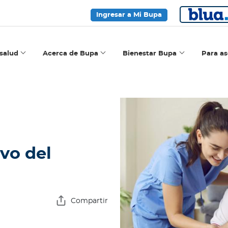
Ingresar a Mi Bupa
salud
Acerca de Bupa
Bienestar Bupa
Para a
ivo del
Compartir