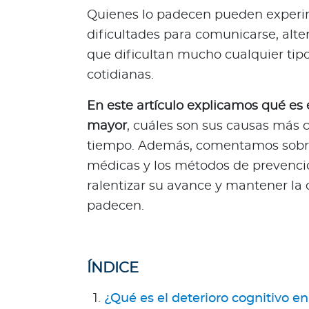
R
Quienes lo padecen pueden experim
e
dificultades para comunicarse, alte
p
que dificultan mucho cualquier tipo
ú
cotidianas.
b
l
En este artículo explicamos qué es e
i
mayor
, cuáles son sus causas más 
c
tiempo. Además, comentamos sobre 
a
D
médicas y los métodos de prevenc
o
ralentizar su avance y mantener la 
m
padecen.
i
n
i
c
ÍNDICE
a
n
¿Qué es el deterioro cognitivo 