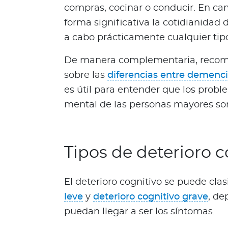
d
compras, cocinar o conducir. En ca
a
forma significativa la cotidianidad d
O
a cabo prácticamente cualquier tipo
p
i
De manera complementaria, recome
n
i
sobre las
diferencias entre demenci
ó
es útil para entender que los prob
n
mental de las personas mayores so
M
é
d
i
Tipos de deterioro c
c
a
El deterioro cognitivo se puede cla
N
leve
y
deterioro cognitivo grave
, de
o
t
puedan llegar a ser los síntomas.
i