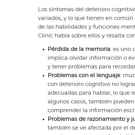
d
Los síntomas del deterioro cogniti
a
variados, y lo que tienen en común 
b
de las habilidades y funciones ment
l
Clinic habla sobre ellos y resalta 
e
s
Pérdida de la memoria
: es uno
N
implica olvidar información o ev
o
t
y tener problemas para recorda
a
Problemas con el lenguaje
: muc
s
con deterioro cognitivo no logra
d
adecuadas para hablar, lo que l
e
algunos casos, también pueden
b
i
comprender la información escri
e
Problemas de razonamiento y ju
n
también se ve afectada por el de
e