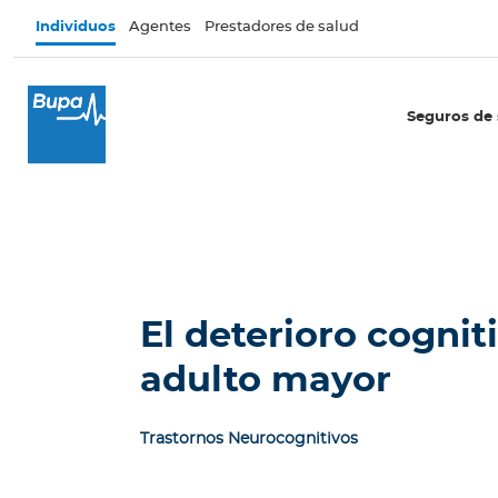
Pasar al contenido principal
Individuos
Agentes
Prestadores de salud
×
I
Seguros de 
n
d
i
v
i
d
u
o
El deterioro cognit
s
adulto mayor
Seguros de salud
E
Trastornos Neurocognitivos
c
u