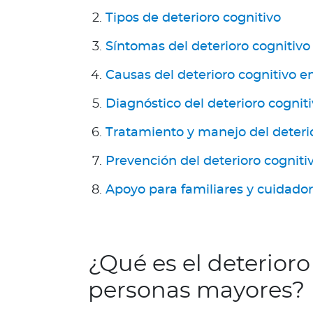
a
Tipos de deterioro cognitivo
T
r
Síntomas del deterioro cognitiv
i
n
Causas del deterioro cognitivo e
i
Diagnóstico del deterioro cognit
d
a
Tratamiento y manejo del deteri
d
y
Prevención del deterioro cogniti
T
Apoyo para familiares y cuidado
o
b
a
g
o
¿Qué es el deterioro
Acerca de Bupa
personas mayores?
¿