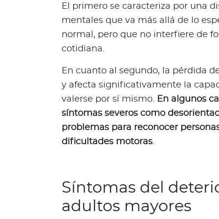
El primero se caracteriza por una 
c
i
mentales que va más allá de lo esp
a
normal, pero que no interfiere de fo
s
cotidiana.
Bienestar Bupa
En cuanto al segundo, la pérdida d
y afecta significativamente la capa
V
valerse por sí mismo.
En algunos ca
i
d
síntomas severos como desorientaci
a
problemas para reconocer personas o
s
dificultades motoras
.
m
á
s
s
Síntomas del deteri
a
adultos mayores
l
u