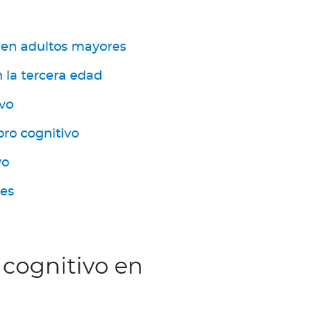
o en adultos mayores
n la tercera edad
ivo
oro cognitivo
vo
res
 cognitivo en