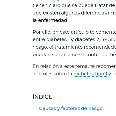
R
tienen claro que se puede tratar de d
e
que
existen algunas diferencias i
p
la enfermedad
.
ú
b
Por ello, en este artículo te come
l
entre diabetes 1 y diabetes 2
, resal
i
riesgo, el tratamiento recomendado
c
pueden surgir si no se controla a t
a
D
En relación a este tema, te recome
o
m
artículos sobre la
diabetes tipo 1
y l
i
n
i
ÍNDICE
c
a
Causas y factores de riesgo
n