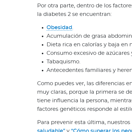
c
Por otra parte, dentro de los facto
i
la diabetes 2 se encuentran:
a
s
Obesidad
.
Bienestar Bupa
Acumulación de grasa abdomina
Dieta rica en calorías y baja en 
Consumo excesivo de azúcares y
V
i
Tabaquismo.
d
Antecedentes familiares y heren
a
s
Como puedes ver, las diferencias en
m
muy claras, porque la primera se de
á
tiene influencia la persona, mient
s
factores genéticos responde al estil
s
a
Para prevenir esta última, nuestros
l
saludable”
y
“Cómo superar los peo
u