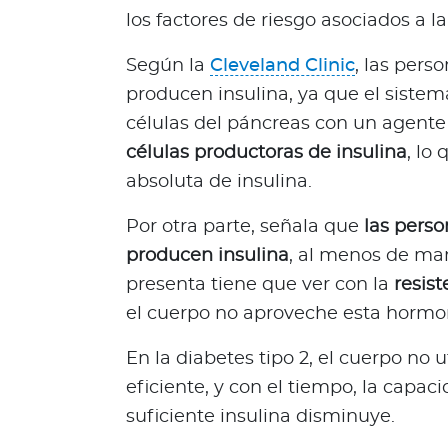
Q
los factores de riesgo asociados a 
u
i
Según la
Cleveland Clinic
, las pers
é
producen insulina, ya que el siste
n
células del páncreas con un agente 
e
células productoras de insulina
, lo
s
absoluta de insulina.
s
o
Por otra parte, señala que
las perso
m
o
producen insulina
, al menos de man
s
presenta tiene que ver con la
resist
?
el cuerpo no aproveche esta hormo
S
e
En la diabetes tipo 2, el cuerpo no u
g
eficiente, y con el tiempo, la capac
u
suficiente insulina disminuye.
n