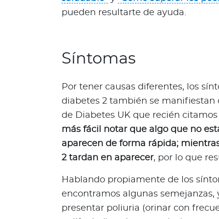
d
pueden resultarte de ayuda.
a
b
l
Síntomas
e
s
N
Por tener causas diferentes, los sín
o
diabetes 2 también se manifiestan d
t
de Diabetes UK que recién citamos
a
más fácil notar que algo que no est
s
d
aparecen de forma rápida; mientras
e
2 tardan en aparecer
, por lo que re
b
i
Hablando propiamente de los sínt
e
encontramos algunas semejanzas, 
n
presentar poliuria (orinar con frecue
e