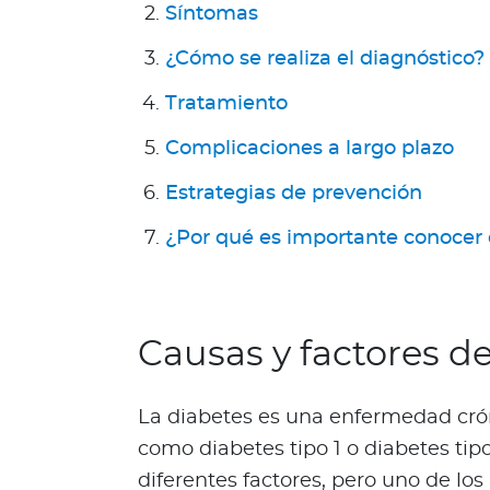
a
Síntomas
T
¿Cómo se realiza el diagnóstico?
r
i
Tratamiento
n
i
Complicaciones a largo plazo
d
a
Estrategias de prevención
d
¿Por qué es importante conocer 
y
T
o
b
Causas y factores de
a
g
o
La diabetes es una enfermedad cró
Acerca de Bupa
como diabetes tipo 1 o diabetes tipo
¿
diferentes factores, pero uno de lo