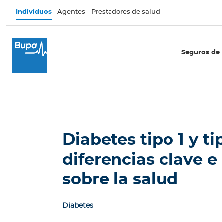
Pasar al contenido principal
Individuos
Agentes
Prestadores de salud
×
I
Seguros de 
n
d
i
v
i
d
u
Diabetes tipo 1 y ti
o
s
diferencias clave 
Seguros de salud
sobre la salud
E
c
Diabetes
u