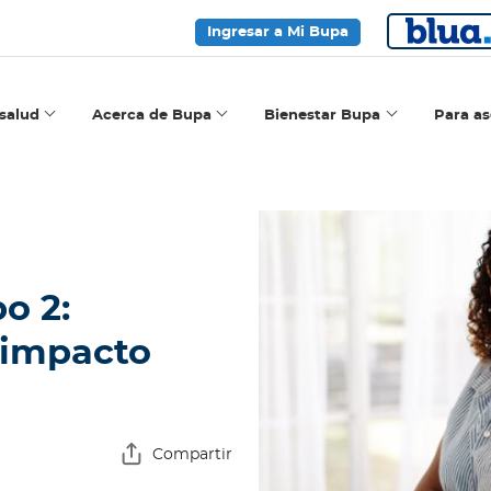
Ingresar a Mi Bupa
salud
Acerca de Bupa
Bienestar Bupa
Para a
po 2:
e impacto
Compartir