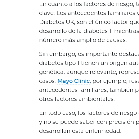
d
En cuanto a los factores de riesgo,
a
clave. Los antecedentes familiares 
O
Diabetes UK, son el único factor que
p
i
desarrollo de la diabetes 1, mientra
n
número más amplio de causas.
i
ó
Sin embargo, es importante destaca
n
diabetes tipo 1 tienen un origen aut
M
genética, aunque relevante, represe
é
casos.
Mayo Clinic
, por ejemplo, re
d
i
antecedentes familiares, también pue
c
otros factores ambientales.
a
En todo caso, los factores de riesgo
N
o
y no se puede saber con precisión 
t
desarrollan esta enfermedad.
i