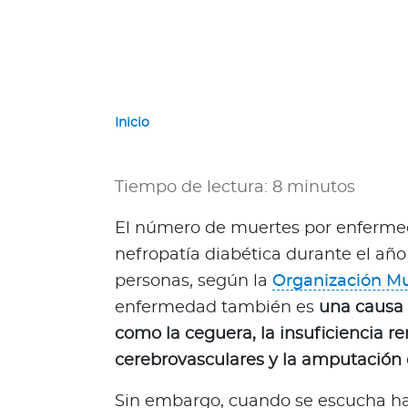
a
d
o
r
G
u
Inicio
a
t
e
Tiempo de lectura: 8 minutos
m
a
El número de muertes por enfermed
l
nefropatía diabética durante el año
a
personas, según la
Organización Mu
P
enfermedad también es
una causa 
a
como la ceguera, la insuficiencia re
n
a
cerebrovasculares y la amputación 
m
Sin embargo, cuando se escucha hab
á