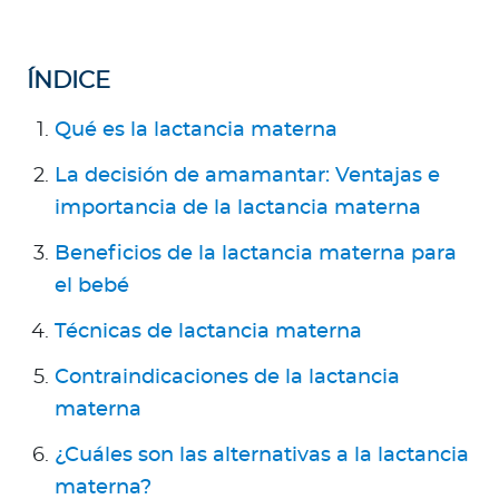
a
d
o
ÍNDICE
r
e
Qué es la lactancia materna
s
La decisión de amamantar: Ventajas e
d
e
importancia de la lactancia materna
s
Beneficios de la lactancia materna para
a
el bebé
l
u
Técnicas de lactancia materna
d
Contraindicaciones de la lactancia
materna
Ingresar a Mi Bupa
¿Cuáles son las alternativas a la lactancia
Para Clientes
materna?