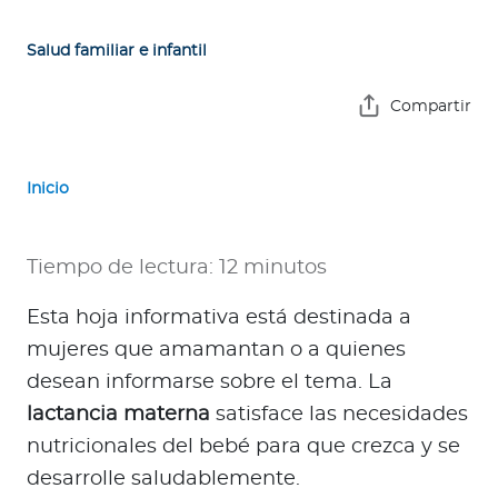
e
s
Salud familiar e infantil
a
s
Compartir
A
g
Inicio
e
n
t
Tiempo de lectura: 12 minutos
e
s
Esta hoja informativa está destinada a
mujeres que amamantan o a quienes
P
desean informarse sobre el tema. La
r
lactancia materna
satisface las necesidades
e
nutricionales del bebé para que crezca y se
s
desarrolle saludablemente.
t