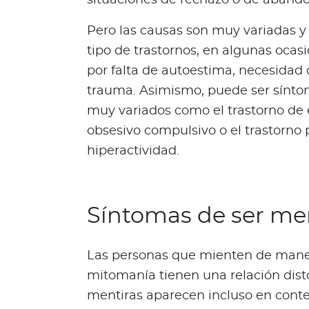
d
Pero las causas son muy variadas y 
a
b
tipo de trastornos, en algunas oca
l
por falta de autoestima, necesidad 
e
trauma. Asimismo, puede ser sínt
s
muy variados como el trastorno de e
N
obsesivo compulsivo o el trastorno p
o
hiperactividad.
t
a
s
d
Síntomas de ser me
e
b
i
Las personas que mienten de mane
e
mitomanía tienen una relación disto
n
mentiras aparecen incluso en conte
e