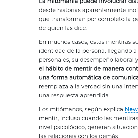
La mitomanía puede involucrar dist
Q
desde historias aparentemente inof
u
i
que transforman por completo la p
é
de quien las dice.
n
e
En muchos casos, estas mentiras se
s
identidad de la persona, llegando a
s
personales, su desempeño laboral y 
o
el hábito de mentir de manera con
m
una forma automática de comunic
o
s
reemplaza a la verdad sin una inte
?
una respuesta aprendida.
S
e
Los mitómanos, según explica
Newp
g
mentir, incluso cuando las mentira
u
nivel psicológico, generan situacion
n
las relaciones con los demás.