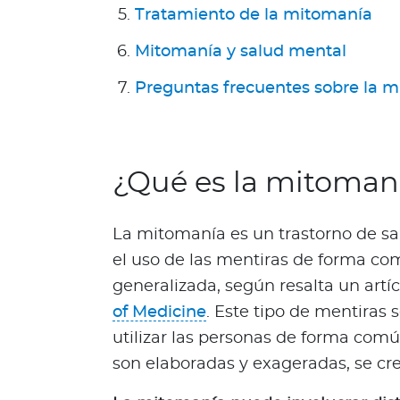
a
Tratamiento de la mitomanía
T
r
Mitomanía y salud mental
i
Preguntas frecuentes sobre la 
n
i
d
a
¿Qué es la mitoman
d
y
T
La mitomanía es un trastorno de sa
o
el uso de las mentiras de forma com
b
a
generalizada, según resalta un artí
g
of Medicine
. Este tipo de mentiras
o
utilizar las personas de forma co
Acerca de Bupa
son elaboradas y exageradas, se cre
¿