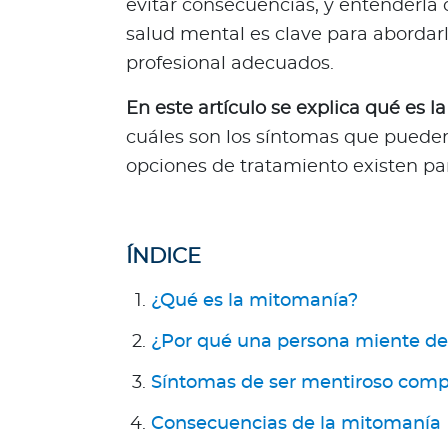
evitar consecuencias, y entenderla
R
salud mental es clave para abordarl
e
profesional adecuados.
p
ú
En este artículo se explica qué es 
b
cuáles son los síntomas que pueden
l
i
opciones de tratamiento existen pa
c
a
D
ÍNDICE
o
m
¿Qué es la mitomanía?
i
n
¿Por qué una persona miente de
i
c
Síntomas de ser mentiroso comp
a
Consecuencias de la mitomanía
n