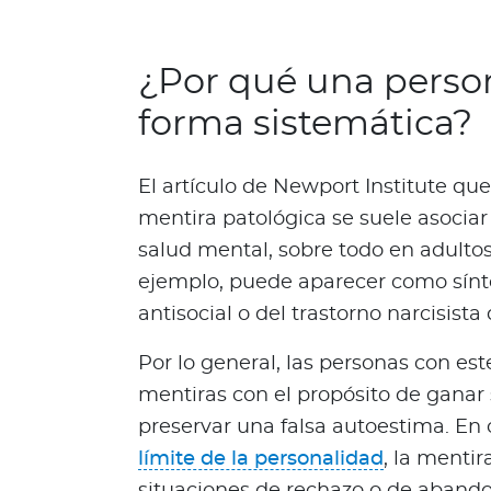
c
i
a
¿Por qué una perso
s
forma sistemática?
Bienestar Bupa
El artículo de Newport Institute que
V
mentira patológica se suele asociar
i
salud mental, sobre todo en adultos
d
a
ejemplo, puede aparecer como sínt
s
antisocial o del trastorno narcisista
m
á
Por lo general, las personas con est
s
mentiras con el propósito de ganar 
s
preservar una falsa autoestima. En 
a
límite de la personalidad
, la mentir
l
u
situaciones de rechazo o de aband