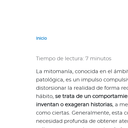
a
d
o
r
G
u
Inicio
a
t
e
Tiempo de lectura: 7 minutos
m
a
La mitomanía, conocida en el ámbit
l
patológica, es un impulso compulsi
a
distorsionar la realidad de forma r
P
hábito,
se trata de un comportamie
a
inventan o exageran historias
, a m
n
a
como ciertas. Generalmente, esta 
m
necesidad profunda de obtener ate
á