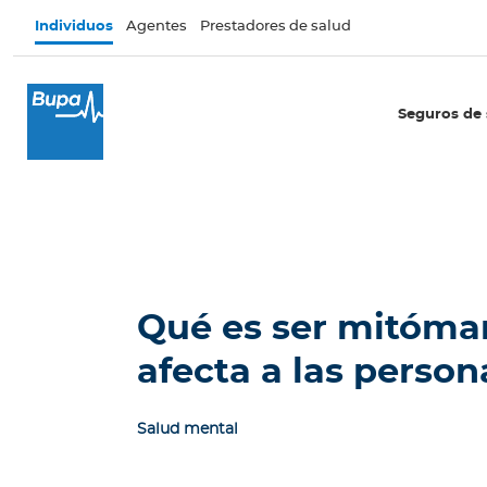
Pasar al contenido principal
Individuos
Agentes
Prestadores de salud
×
I
Seguros de 
n
d
i
v
i
d
u
o
Qué es ser mitóma
s
afecta a las person
Seguros de salud
E
Salud mental
c
u