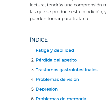
R
lectura, tendrás una comprensión m
e
las que se produce esta condición,
p
pueden tomar para tratarla.
ú
b
l
i
ÍNDICE
c
a
Fatiga y debilidad
D
Pérdida del apetito
o
m
Trastornos gastrointestinales
i
n
Problemas de visión
i
Depresión
c
a
Problemas de memoria
n