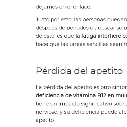
Q
dejamos en el enlace.
u
i
Justo por esto, las personas pueden
é
después de periodos de descanso p
n
de esto, es que
la fatiga interfiere 
e
hace que las tareas sencillas sean má
s
s
o
m
Pérdida del apetito
o
s
?
La pérdida del apetito es otro sínto
S
deficiencia de vitamina B12 en muj
e
tiene un impacto significativo sobr
g
nervioso, y su deficiencia puede afe
u
apetito.
n