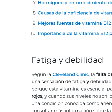
a
Hormigueo y entumecimiento de
T
Causas de la deficiencia de vita
r
i
Mejores fuentes de vitamina B12
n
i
Importancia de la vitamina B12 p
d
a
d
y
Fatiga y debilidad
T
o
b
Según la
Cleveland Clinic
, la
falta 
a
una sensación de fatiga y debilidad
g
porque esta vitamina es esencial p
o
rojos
, y cuando sus niveles no son 
Acerca de Bupa
una condición conocida como anem
¿
consultar más información sobre l