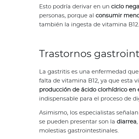
d
Esto podría derivar en un
ciclo nega
a
O
personas, porque al
consumir meno
p
también la ingesta de vitamina B12
i
n
i
Trastornos gastroint
ó
n
M
La gastritis es una enfermedad qu
é
falta de vitamina B12, ya que esta v
d
producción de ácido clorhídrico en
i
c
indispensable para el proceso de di
a
Asimismo, los especialistas señala
N
o
se pueden presentar son la
diarrea
,
t
molestias gastrointestinales.
i