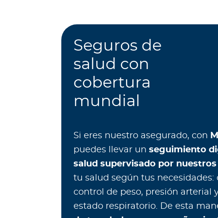
c
i
a
s
Seguros de
Bienestar Bupa
salud con
cobertura
V
mundial
i
d
a
Si eres nuestro asegurado, con
M
s
m
puedes llevar un
seguimiento di
á
salud supervisado por nuestros
s
tu salud según tus necesidades: d
s
control de peso, presión arterial 
a
l
estado respiratorio. De esta man
u