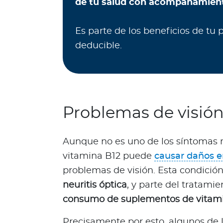
de tu salud con acompañamient
d
a
Es parte de los beneficios de tu p
b
deducible.
l
e
s
N
o
t
Problemas de visió
a
s
Aunque no es uno de los síntomas 
d
vitamina B12 puede
causar daños en
e
b
problemas de visión. Esta condici
i
neuritis óptica
, y parte del tratamie
e
consumo de suplementos de vitam
n
e
Precisamente por esto, algunos de 