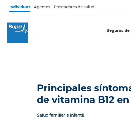
Pasar al contenido principal
Individuos
Agentes
Prestadores de salud
×
I
Seguros de 
n
d
i
v
i
d
u
o
Principales síntoma
s
de vitamina B12 en
Seguros de salud
E
Salud familiar e infantil
c
u