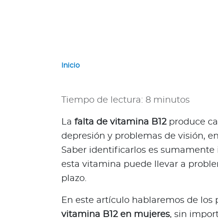
a
d
o
r
G
u
Inicio
a
t
e
Tiempo de lectura: 8 minutos
m
a
La
falta de vitamina B12
produce can
l
depresión y problemas de visión, e
a
Saber identificarlos es sumamente i
P
esta vitamina puede llevar a proble
a
plazo.
n
a
En este artículo hablaremos de los 
m
vitamina B12 en mujeres
, sin impor
á