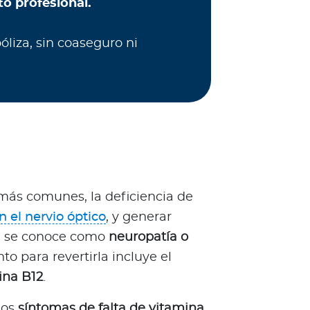
o profesional.
óliza, sin coaseguro ni
n
más comunes, la deficiencia de
 el nervio óptico
, y generar
ón se conoce como
neuropatía o
nto para revertirla incluye el
ina B12
.
los
síntomas de falta de vitamina