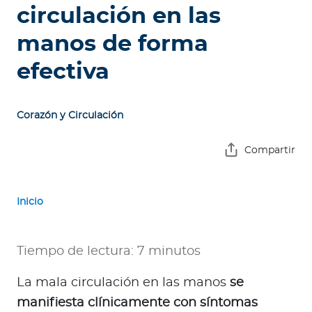
e
circulación en las
s
manos de forma
a
s
efectiva
A
g
Corazón y Circulación
e
n
Compartir
t
e
s
Inicio
P
r
Tiempo de lectura: 7 minutos
e
La mala circulación en las manos
se
s
t
manifiesta clínicamente con síntomas