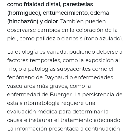
a
como frialdad distal, parestesias
d
(hormigueo), entumecimiento, edema
o
(hinchazón) y dolor
. También pueden
r
observarse cambios en la coloración de la
e
piel, como palidez o cianosis (tono azulado).
s
d
La etiología es variada, pudiendo deberse a
e
factores temporales, como la exposición al
s
a
frío, o a patologías subyacentes como el
l
fenómeno de Raynaud o enfermedades
u
vasculares más graves, como la
d
enfermedad de Buerger. La persistencia de
esta sintomatología requiere una
evaluación médica para determinar la
Ingresar a Mi Bupa
causa e instaurar el tratamiento adecuado.
Para Clientes
La información presentada a continuación