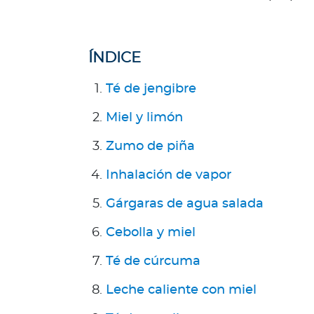
R
e
p
ÍNDICE
ú
b
Té de jengibre
l
i
Miel y limón
c
Zumo de piña
a
D
Inhalación de vapor
o
m
Gárgaras de agua salada
i
Cebolla y miel
n
i
Té de cúrcuma
c
a
Leche caliente con miel
n