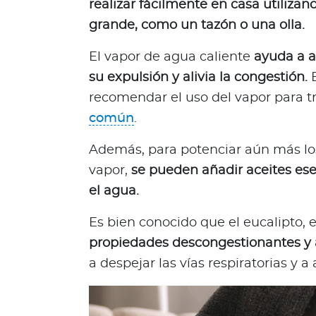
realizar fácilmente en casa utilizan
d
grande, como un tazón o una olla.
a
b
El vapor de agua caliente
ayuda a af
l
su expulsión y alivia la congestión.
E
e
recomendar el uso del vapor para 
s
común
.
N
o
Además, para potenciar aún más los
t
vapor,
se pueden añadir aceites ese
a
s
el agua.
d
e
Es bien conocido que el eucalipto, 
b
propiedades descongestionantes y 
i
a despejar las vías respiratorias y a a
e
n
e