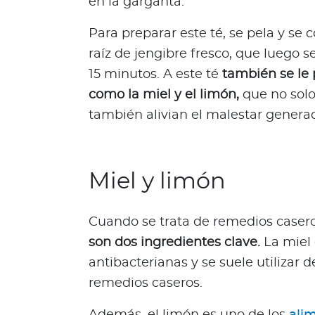
en la garganta.
Q
u
Para preparar este té, se pela y se 
i
raíz de jengibre fresco, que luego 
é
15 minutos. A este té
también se le 
n
e
como la miel y el limón,
que no solo
s
también alivian el malestar generad
s
o
m
Miel y limón
o
s
?
Cuando se trata de remedios casero
S
son dos ingredientes clave.
La miel
e
antibacterianas y se suele utilizar
g
u
remedios caseros.
n
Además, el limón es uno de los
ali