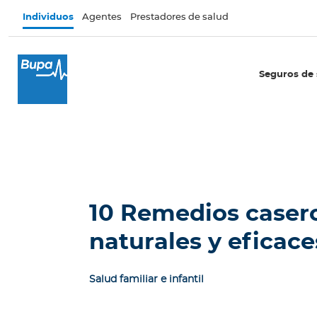
Pasar al contenido principal
Individuos
Agentes
Prestadores de salud
×
I
Seguros de 
n
d
i
v
i
d
u
o
10 Remedios casero
s
naturales y eficace
Seguros de salud
E
Salud familiar e infantil
c
u