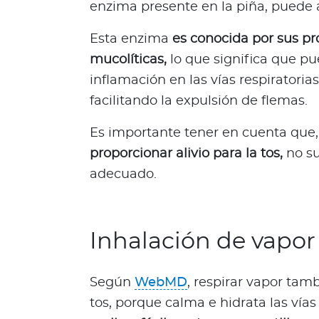
enzima presente en la piña, puede a
c
i
Esta enzima
es conocida por sus pr
a
mucolíticas,
lo que significa que pu
s
inflamación en las vías respiratorias
Bienestar Bupa
facilitando la expulsión de flemas.
V
Es importante tener en cuenta que, 
i
proporcionar alivio para la tos,
no s
d
adecuado.
a
s
m
á
Inhalación de vapor
s
s
Según
WebMD
, respirar vapor tam
a
l
tos, porque calma e hidrata las vías 
u