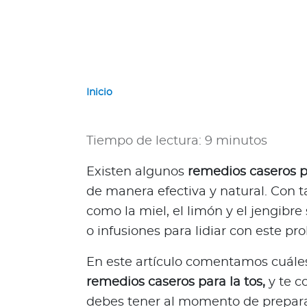
a
d
o
r
G
u
Inicio
a
t
e
Tiempo de lectura: 9 minutos
m
a
Existen algunos
remedios caseros p
l
de manera efectiva y natural. Con t
a
como la miel, el limón y el jengibre
P
o infusiones para lidiar con este p
a
n
En este artículo comentamos cuále
a
remedios caseros para la tos,
y te 
m
debes tener al momento de prepara
á