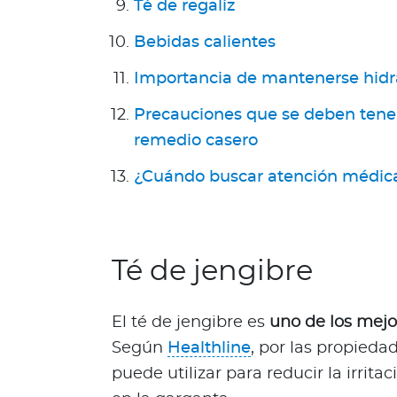
a
Té de regaliz
T
Bebidas calientes
r
i
Importancia de mantenerse hid
n
i
Precauciones que se deben tener
d
remedio casero
a
¿Cuándo buscar atención médic
d
y
T
o
b
Té de jengibre
a
g
El té de jengibre es
uno de los mejor
o
Según
Healthline
, por las propiedad
Acerca de Bupa
puede utilizar para reducir la irrit
¿