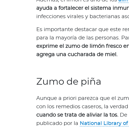
d
a
ayuda a fortalecer el sistema inmu
O
infecciones virales y bacterianas aso
p
i
Es importante destacar que este re
n
para la mayoría de las personas. P
i
exprime el zumo de limón fresco en
ó
agrega una cucharada de miel.
n
M
é
d
Zumo de piña
i
c
a
Aunque a priori parezca que el zum
N
con los remedios caseros, la verda
o
cuando se trata de aliviar la tos.
De 
t
publicado por la
National Library o
i