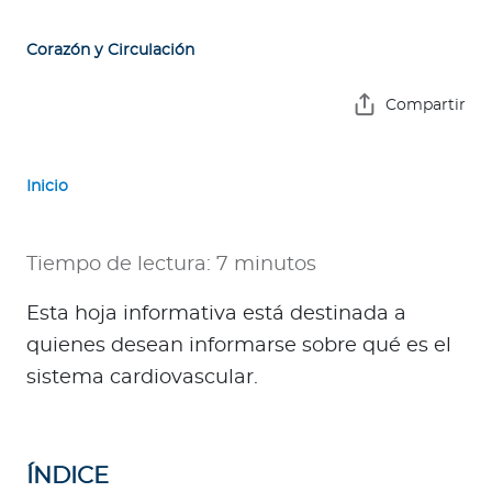
e
s
Corazón y Circulación
a
s
Compartir
A
g
Inicio
e
n
t
Tiempo de lectura: 7 minutos
e
s
Esta hoja informativa está destinada a
quienes desean informarse sobre qué es el
P
sistema cardiovascular.
r
e
s
ÍNDICE
t