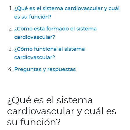
a
¿Qué es el sistema cardiovascular y cuál
d
es su función?
o
r
¿Cómo está formado el sistema
e
cardiovascular?
s
d
¿Cómo funciona el sistema
e
cardiovascular?
s
a
Preguntas y respuestas
l
u
d
¿Qué es el sistema
cardiovascular y cuál es
Ingresar a Mi Bupa
su función?
Para Clientes