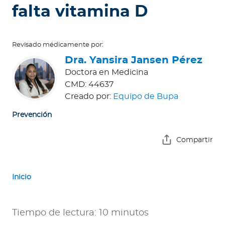
e
falta vitamina D
s
a
s
Revisado médicamente por:
Dra. Yansira Jansen Pérez
A
Doctora en Medicina
g
CMD: 44637
e
Creado por:
Equipo de Bupa
n
Prevención
t
e
Compartir
s
P
Inicio
r
e
s
Tiempo de lectura: 10 minutos
t