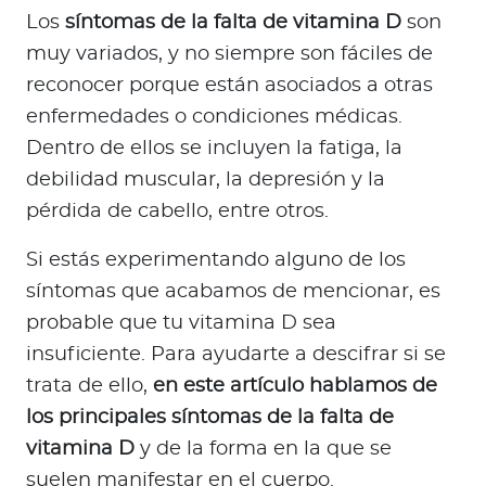
a
Los
síntomas de la falta de vitamina D
son
d
muy variados, y no siempre son fáciles de
o
reconocer porque están asociados a otras
r
enfermedades o condiciones médicas.
e
s
Dentro de ellos se incluyen la fatiga, la
d
debilidad muscular, la depresión y la
e
pérdida de cabello, entre otros.
s
a
Si estás experimentando alguno de los
l
síntomas que acabamos de mencionar, es
u
probable que tu vitamina D sea
d
insuficiente. Para ayudarte a descifrar si se
trata de ello,
en este artículo hablamos de
Ingresar a Mi Bupa
los principales síntomas de la falta de
vitamina D
y de la forma en la que se
Para Clientes
suelen manifestar en el cuerpo.