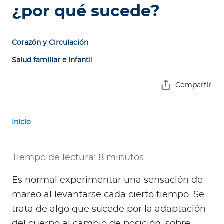
e
¿por qué sucede?
s
a
s
Corazón y Circulación
Salud familiar e infantil
A
g
Compartir
e
n
t
Inicio
e
s
Tiempo de lectura: 8 minutos
P
r
Es normal experimentar una sensación de
e
mareo al levantarse cada cierto tiempo.
Se
s
trata de algo que sucede por la adaptación
t