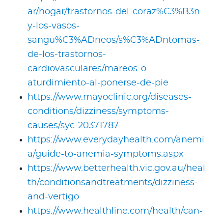
ar/hogar/trastornos-del-coraz%C3%B3n-
y-los-vasos-
sangu%C3%ADneos/s%C3%ADntomas-
de-los-trastornos-
cardiovasculares/mareos-o-
aturdimiento-al-ponerse-de-pie
https://www.mayoclinic.org/diseases-
conditions/dizziness/symptoms-
causes/syc-20371787
https://www.everydayhealth.com/anemi
a/guide-to-anemia-symptoms.aspx
https://www.betterhealth.vic.gov.au/heal
th/conditionsandtreatments/dizziness-
and-vertigo
https://www.healthline.com/health/can-