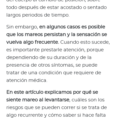
del cuerpo al cambio de posición, sobre
a
todo después de estar acostado o sentado
d
largos periodos de tiempo.
o
r
Sin embargo,
en algunos casos es posible
e
que los mareos persistan y la sensación se
s
d
vuelva algo frecuente.
Cuando esto sucede,
e
es importante prestarle atención, porque
s
dependiendo de su duración y de la
a
presencia de otros síntomas, se puede
l
tratar de una condición que requiere de
u
atención médica.
d
En este artículo explicamos por qué se
siente mareo al levantarse
, cuáles son los
Ingresar a Mi Bupa
riesgos que se pueden correr si se trata de
Para Clientes
algo recurrente y cómo saber si hace falta